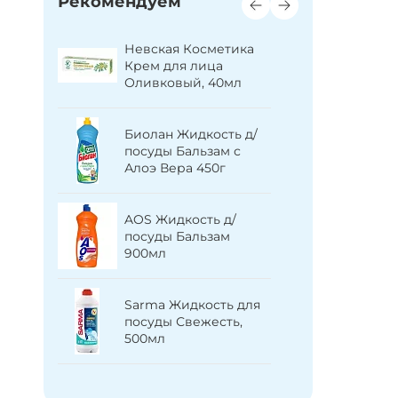
Рекомендуем
Sorti Ст
ь д/
Невская Косметика
порошок
шка и
Крем для лица
стирка С
50мл
Оливковый, 40мл
350г
Так
Биолан Жидкость д/
Невская
й с
посуды Бальзам с
Туалетн
Алоэ Вера 450г
Дегтярно
м В5 и
41г
Свобода
AOS Жидкость д/
Шампунь
посуды Бальзам
детский 
900мл
расчесы
Sarma Жидкость для
Фруктова
посуды Свежесть,
Туалетн
500мл
яблоко 9