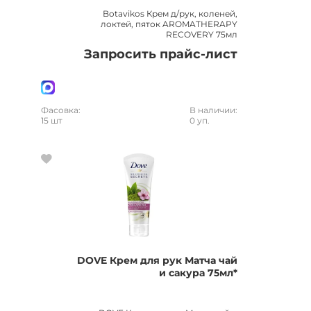
Botavikos Крем д/рук, коленей,
локтей, пяток AROMATHERAPY
RECOVERY 75мл
Запросить прайс-лист
Фасовка:
В наличии:
15 шт
0 уп.
DOVE Крем для рук Матча чай
и сакура 75мл*