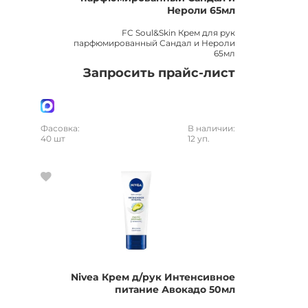
Нероли 65мл
FC Soul&Skin Крем для рук
парфюмированный Сандал и Нероли
65мл
Запросить прайс-лист
Фасовка:
В наличии:
40 шт
12 уп.
Nivea Крем д/рук Интенсивное
питание Авокадо 50мл