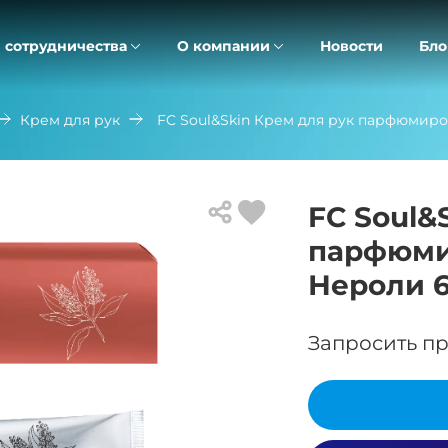
 сотрудничества
О компании
Новости
Бло
Крем для рук
FC Soul&Skin Крем для рук парфюмир
FC Soul&
парфюми
Нероли 
Запросить пр