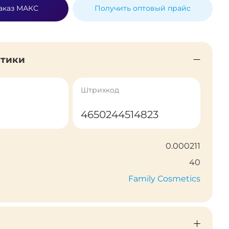
аказ МАКС
Получить оптовый прайс
стики
Штрихкод
4650244514823
0.000211
40
Family Cosmetics