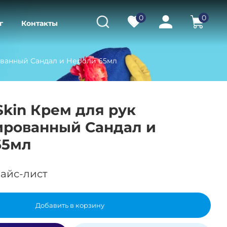
0
0
г
Контакты
ованный Сандал и Нероли 65мл
Skin Крем для рук
рованный Сандал и
65мл
айс-лист
Добавить в корзину