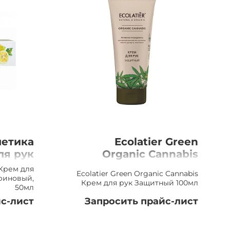
метика
Ecolatier Green
ля рук
Organic Cannabis
онно-
Крем для рук
Крем для
Ecolatier Green Organic Cannabis
, 50мл
Защитный, 100мл
риновый,
Крем для рук Защитный 100мл
50мл
с-лист
Запросить прайс-лист