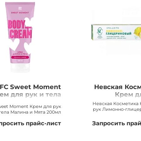
FC Sweet Moment
Невская Кос
ем для рук и тела
Крем д
ина и Мята 200мл
Лим
Невская Косметика 
weet Moment Крем для рук
глицериновый
рук Лимонно-глице
тела Малина и Мята 200мл
просить прайс-лист
Запросить прай