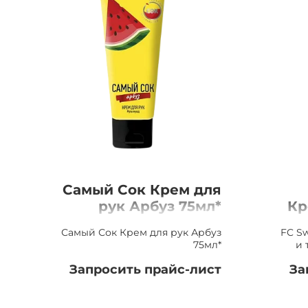
Самый Сок Крем для
рук Арбуз 75мл*
Кр
Мал
Самый Сок Крем для рук Арбуз
FC S
75мл*
и 
Запросить прайс-лист
За