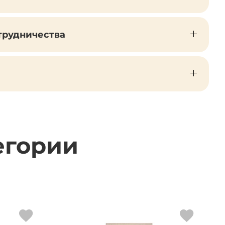
трудничества
егории