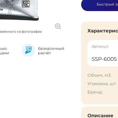
Быстрый з
Характери
ражённого на фотографии
Артикул:
лько
Безналичный
цами
расчёт
SSP-6005
Объем, м3:
Упаковка, шт:
Бренд:
Описание