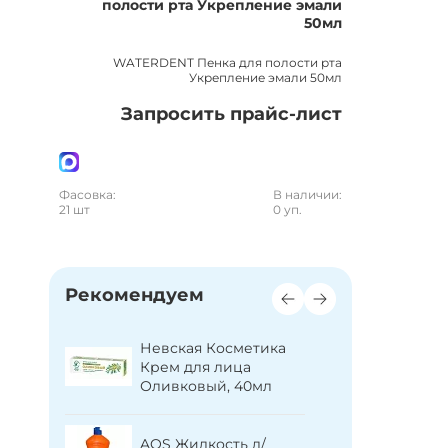
полости рта Укрепление эмали
50мл
WATERDENT Пенка для полости рта
Укрепление эмали 50мл
Запросить прайс-лист
Фасовка:
В наличии:
21 шт
0 уп.
Рекомендуем
ь д/
Невская Косметика
Sorti Ст
ам с
Крем для лица
порошок
Ромашки
Оливковый, 40мл
Супер Эк
AOS Жидкость д/
Sarma С
сть д/