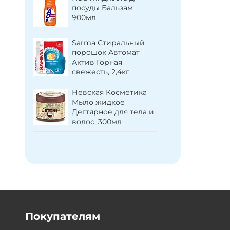
посуды Бальзам
чистяще
ам с
900мл
Антиржав
0г
Sarma Стиральный
Свобода
порошок Автомат
Жидкое 
Актив Горная
детское 
свежесть, 2,4кг
защита р
(9шт)
Невская Косметика
Мыло жидкое
Новый ж
Дегтярное для тела и
Зубная п
волос, 300мл
дуба, 10
Покупателям