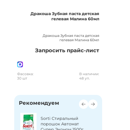
Дракоша Зубная паста детская
гелевая Малина 60мл
Дракоша Зубная паста детская
гелевая Малина 60мл
Запросить прайс-лист
Фасовка:
В наличии:
30 шт
48 уп.
Рекомендуем
Свобода 
сть д/
Sorti Стиральный
Крем дет
ам с
порошок Автомат
молочны
0г
Супер Эконом 1500г