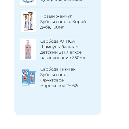
протеин
провита
витамино
метика
Новый жемчуг
ца
Зубная паста с Корой
40мл
дуба, 100мл
AOS Жидк
посуды 
Витамин
Свобода АЛИСА
Шампунь-бальзам
детский 2в1 Легкое
Биолан 
расчесывание 350мл
чистяще
яблоко 4
Свобода Тик-Так
Зубная паста
Фруктовое
Свобода 
мороженое 2+ 62г
Масло де
массажа 
250мл