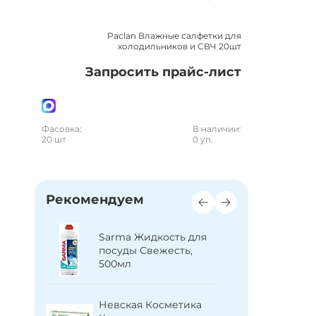
Paclan Влажные салфетки для
холодильников и СВЧ 20шт
Запросить прайс-лист
Фасовка:
В наличии:
20 шт
0 уп.
Рекомендуем
метика
Sarma Ср
Sarma Жидкость для
ыло
дезинф
посуды Свежесть,
иновое,
эффекто
500мл
сантехни
Свобода 
Невская Косметика
метика
Крем дет