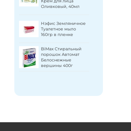
Крем для лица
ыло
молочны
Оливковый, 40мл
40г
протеин
провита
витамино
Нэфис Земляничное
Туалетное мыло
160гр в пленке
BiMax Ж
средство
Color 130
BiMax Стиральный
порошок Автомат
Белоснежные
AOS Жидк
вершины 400г
посуды 
Витамин