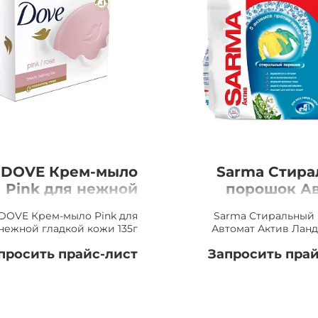
DOVE Крем-мыло
Sarma Стир
Pink для нежной
порошок А
гладкой кожи 135г
Актив Ландыш,
DOVE Крем-мыло Pink для
Sarma Стиральный
нежной гладкой кожи 135г
Автомат Актив Ланд
просить прайс-лист
Запросить прай