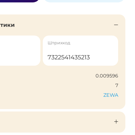
стики
Штрихкод
7322541435213
0.009596
7
ZEWA