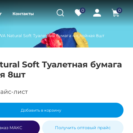
0
0
г
Контакты
A Natural Soft Туалетная бумага 4-cлойная 8шт
ural Soft Туалетная бумага
я 8шт
айс-лист
Добавить в корзину
аказ МАКС
Получить оптовый прайс