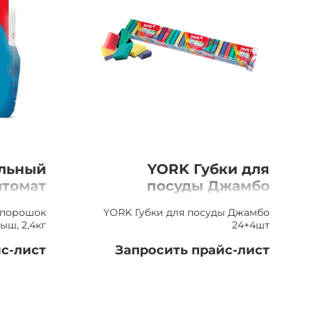
альный
YORK Губки для
втомат
посуды Джамбо
 2,4кг
24+4шт
 порошок
YORK Губки для посуды Джамбо
ыш, 2,4кг
24+4шт
с-лист
Запросить прайс-лист