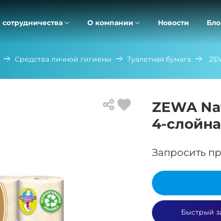
 сотрудничества
О компании
Новости
Бло
Средства личной гигиены
Туалетная бумага
ZEW
ZEWA Nat
4-cлойна
Запросить пр
Быстрый з