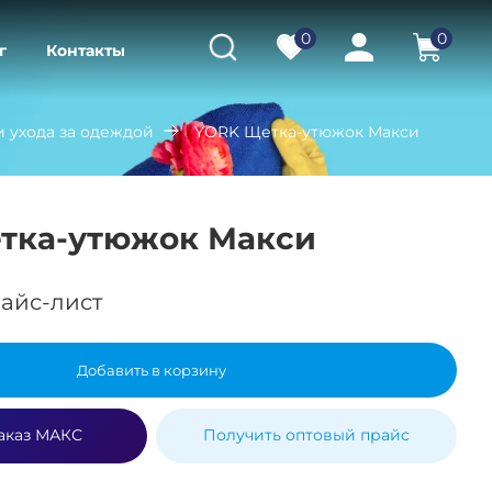
0
0
г
Контакты
и ухода за одеждой
YORK Щетка-утюжок Макси
тка-утюжок Макси
айс-лист
Добавить в корзину
аказ МАКС
Получить оптовый прайс