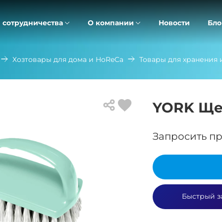
 сотрудничества
О компании
Новости
Бло
Хозтовары для дома и HoReCa
Товары для хранения 
YORK Ще
Запросить пр
Быстрый з