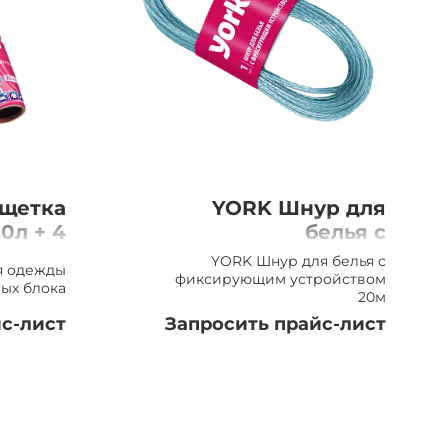
-щетка
YORK Шнур для
0л + 4
белья с
 блока
фиксирующим
YORK Шнур для белья с
я одежды
устройством 20м
фиксирующим устройством
ных блока
20м
с-лист
Запросить прайс-лист