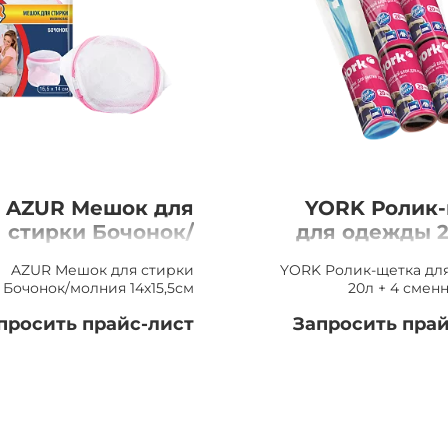
AZUR Мешок для
YORK Ролик
стирки Бочонок/
для одежды 2
молния 14х15,5см
сменных
AZUR Мешок для стирки
YORK Ролик-щетка дл
Бочонок/молния 14х15,5см
20л + 4 смен
просить прайс-лист
Запросить прай