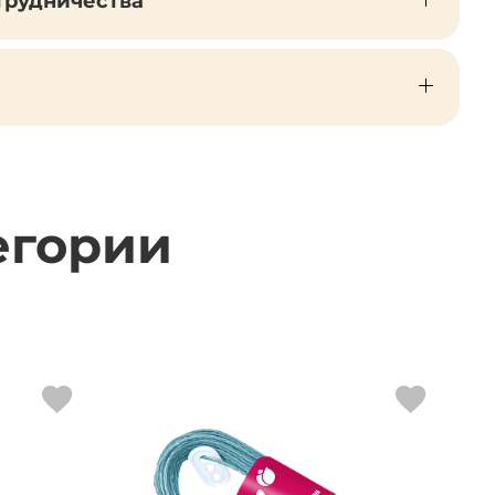
трудничества
егории