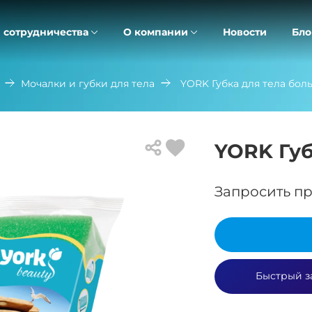
 сотрудничества
О компании
Новости
Бло
Мочалки и губки для тела
YORK Губка для тела бол
YORK Губ
Запросить пр
Быстрый з