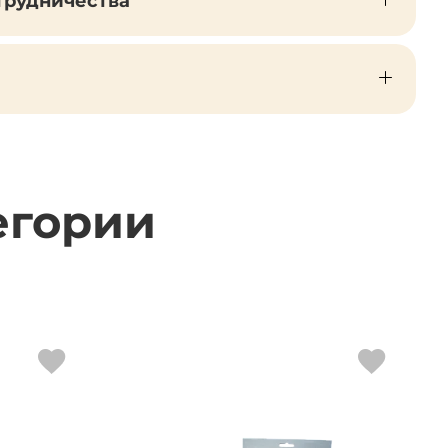
трудничества
егории