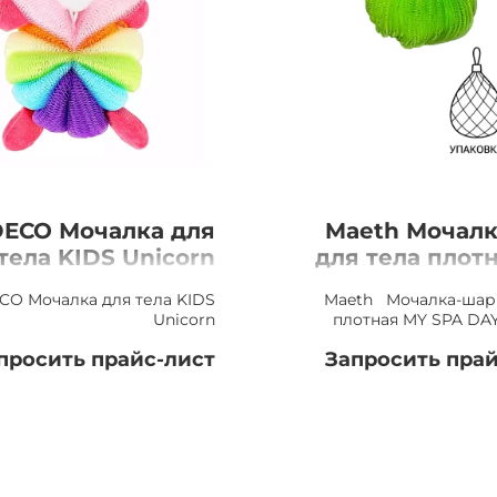
ECO Мочалка для
Maeth Мочал
тела KIDS Unicorn
для тела плот
SPA DAY з
CO Мочалка для тела KIDS
Maeth Мочалка-шар 
Unicorn
плотная MY SPA DA
просить прайс-лист
Запросить прай