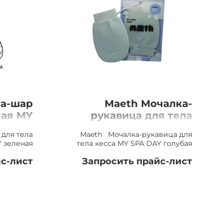
ка-шар
Maeth Мочалка-
ная MY
рукавица для тела
еленая
кесса MY SPA DAY
для тела
Maeth Мочалка-рукавица для
голубая
Y зеленая
тела кесса MY SPA DAY голубая
с-лист
Запросить прайс-лист