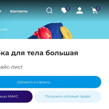
0
0
г
Контакты
ьшая
ка для тела большая
айс-лист
Добавить в корзину
аказ МАКС
Получить оптовый прайс