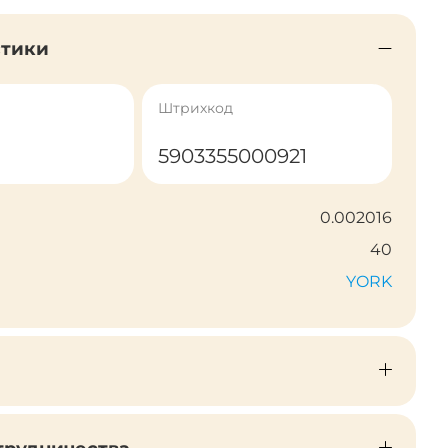
стики
Штрихкод
5903355000921
0.002016
40
YORK