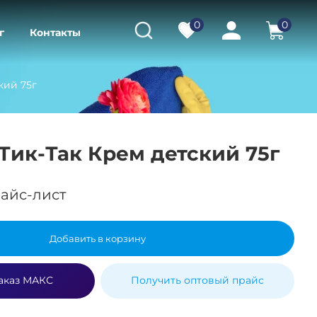
0
0
г
Контакты
кий 75г
Тик-Так Крем детский 75г
айс-лист
Добавить в корзину
аказ МАКС
Получить оптовый прайс