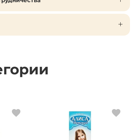
трудничества
егории