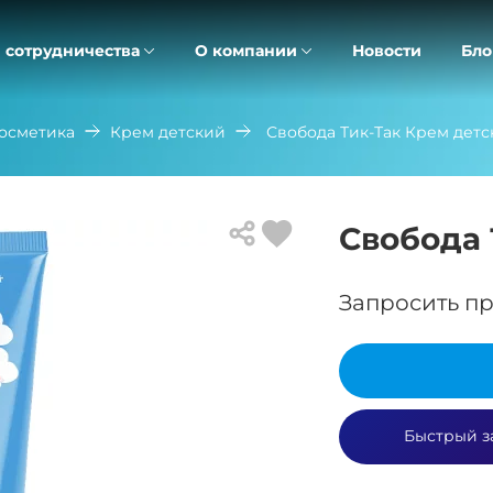
 сотрудничества
О компании
Новости
Бло
косметика
Крем детский
Свобода Тик-Так Крем детс
Свобода 
Запросить пр
Быстрый з