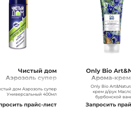
Чистый дом
Only Bio Art&N
Аэрозоль супер
Арома-крем
Универсальный
Масло и
Only Bio Art&Natur
стый дом Аэрозоль супер
400мл
бурбонской 
крем д/рук Масл
Универсальный 400мл
бурбонской ван
просить прайс-лист
Запросить прай