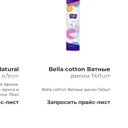
atural
Bella cotton Ватные
 д/рук
диски 140шт
риса и
al Арома-
ванили
о ириса и
Bella cotton Ватные диски 140шт
или 75мл
75мл
с-лист
Запросить прайс-лист