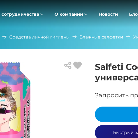
 сотрудничества
О компании
Новости
Бло
Средства личной гигиены
Влажные салфетки
У
Salfeti 
универс
Запросить пр
Быстрый з