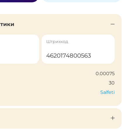
стики
Штрихкод
4620174800563
0.00075
30
Salfeti