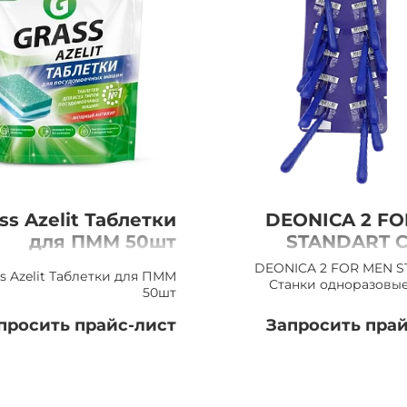
ss Azelit Таблетки
DEONICA 2 F
для ПММ 50шт
STANDART С
одноразовые
DEONICA 2 FOR MEN 
ss Azelit Таблетки для ПММ
на 
Станки одноразовые
50шт
просить прайс-лист
Запросить прай