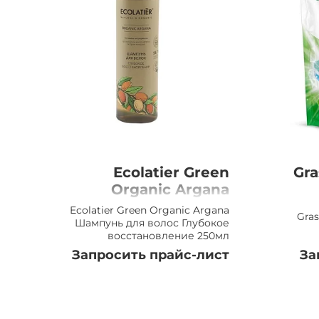
Ecolatier Green
Gra
Organic Argana
Шампунь для волос
Ecolatier Green Organic Argana
Gra
Глубокое
Шампунь для волос Глубокое
восстановление 250мл
восстановление,
Запросить прайс-лист
За
250мл