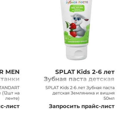
OR MEN
SPLAT Kids 2-6 лет
танки
Зубная паста детская
 (12шт
Земляника и вишня,
STANDART
SPLAT Kids 2-6 лет Зубная паста
ленте)
50мл
 (12шт на
детская Земляника и вишня
ленте)
50мл
с-лист
Запросить прайс-лист