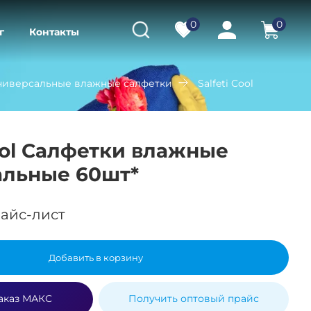
0
0
г
Контакты
ниверсальные влажные салфетки
Salfeti Cool
Cool Салфетки влажные
альные 60шт*
айс-лист
Добавить в корзину
аказ МАКС
Получить оптовый прайс