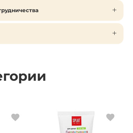
трудничества
егории