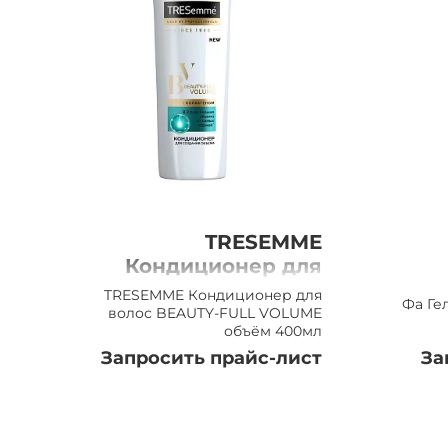
TRESEMME
Кондиционер для
волос BEAUTY-FULL
TRESEMME Кондиционер для
Фа Ге
VOLUME объём,
волос BEAUTY-FULL VOLUME
объём 400мл
400мл
Запросить прайс-лист
За