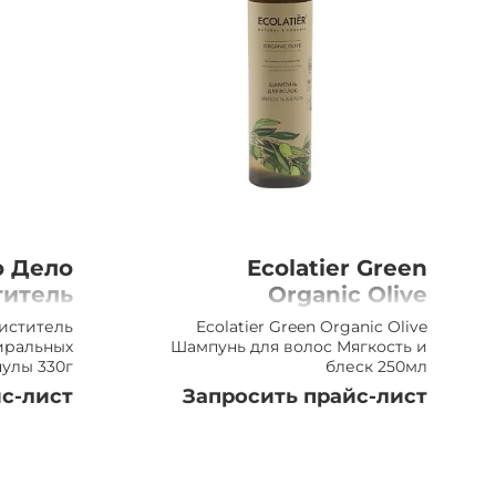
 Дело
Ecolatier Green
титель
Organic Olive
кий д/
Шампунь для волос
иститель
Ecolatier Green Organic Olive
машин
Мягкость и блеск,
иральных
Шампунь для волос Мягкость и
улы 330г
блеск 250мл
ранулы
250мл
с-лист
Запросить прайс-лист
330г