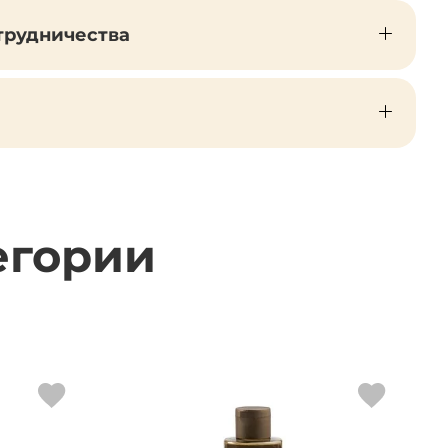
трудничества
егории