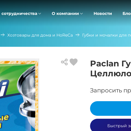
 сотрудничества
О компании
Новости
Бло
Хозтовары для дома и HoReCa
Губки и мочалки для 
Paclan Г
Целлюло
Запросить пр
Быстрый з