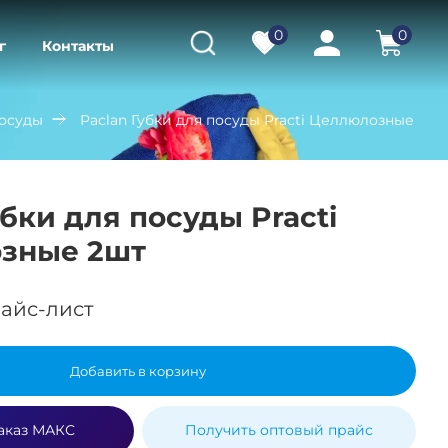
0
0
г
Контакты
посуды
Paclan Губки для посуды Practi Целлюлозные
убки для посуды Practi
зные 2шт
айс-лист
Добавить в корзину
аказ МАКС
Получить оптовый прайс