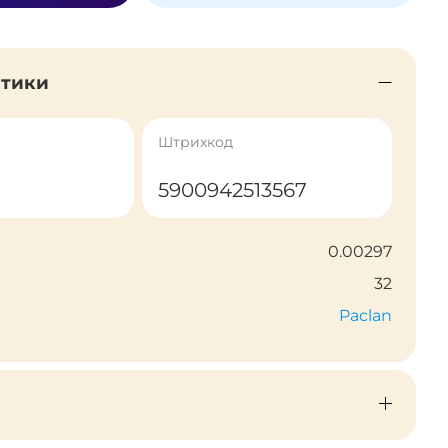
стики
Штрихкод
5900942513567
0.00297
32
Paclan