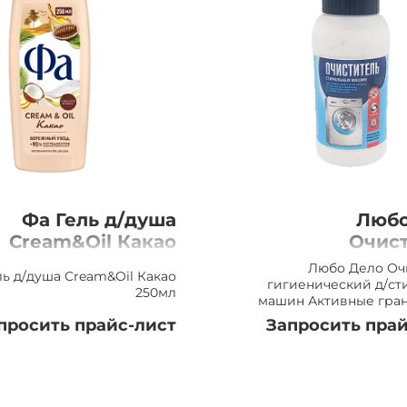
Фа Гель д/душа
Любо
Cream&Oil Какао
Очис
250мл
гигиеничес
Любо Дело Оч
ль д/душа Cream&Oil Какао
стиральных 
гигиенический д/ст
250мл
машин Активные гран
Активные г
просить прайс-лист
Запросить прай