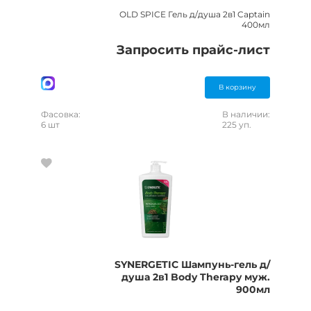
OLD SPICE Гель д/душа 2в1 Captain
400мл
Запросить прайс-лист
В корзину
Фасовка:
В наличии:
6 шт
225 уп.
SYNERGETIC Шампунь-гель д/
душа 2в1 Body Therapy муж.
900мл