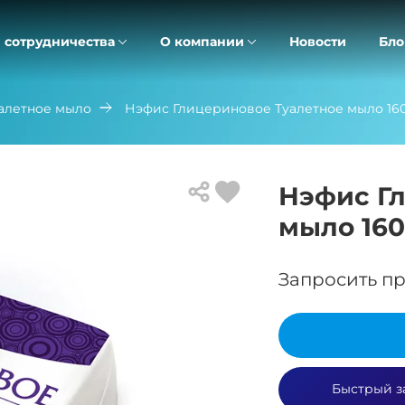
 сотрудничества
О компании
Новости
Бло
алетное мыло
Нэфис Глицериновое Туалетное мыло 16
Нэфис Г
мыло 160
Запросить пр
Быстрый з