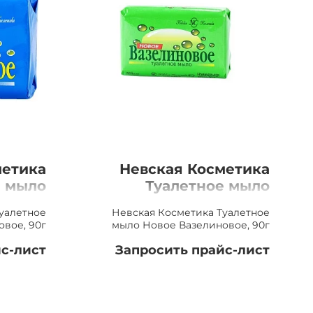
метика
Невская Косметика
е мыло
Туалетное мыло
новое,
Новое Вазелиновое,
уалетное
Невская Косметика Туалетное
90г
90г
вое, 90г
мыло Новое Вазелиновое, 90г
с-лист
Запросить прайс-лист