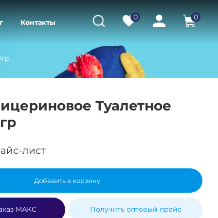
0
0
г
Контакты
0гр
лицериновое Туалетное
гр
айс-лист
Добавить в корзину
аказ МАКС
Получить оптовый прайс