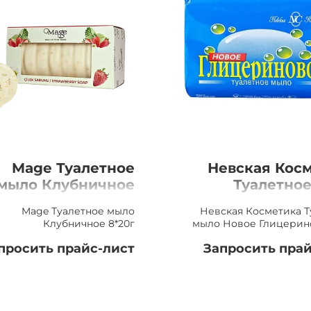
Mage Туалетное
Невская Кос
мыло Клубничное
Туалетно
8*20г
Новое Глицери
Mage Туалетное мыло
Невская Косметика Т
Клубничное 8*20г
мыло Новое Глицерино
просить прайс-лист
Запросить прай