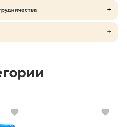
трудничества
егории