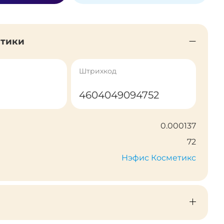
стики
Штрихкод
4604049094752
0.000137
72
Нэфис Косметикс