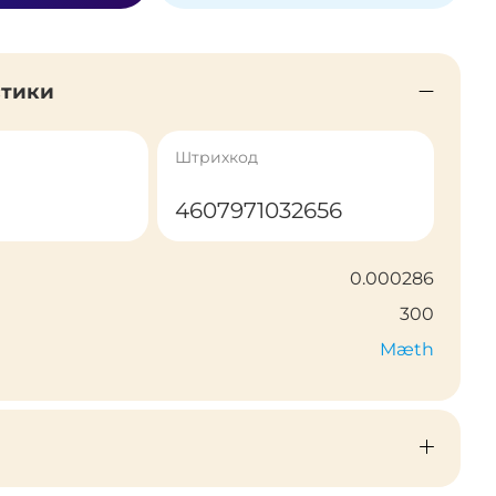
стики
Штрихкод
4607971032656
0.000286
300
Mæth