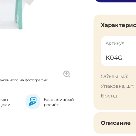
Характери
Артикул:
K04G
Объем, м3:
ражённого на фотографии
Упаковка, шт:
Бренд:
лько
Безналичный
цами
расчёт
Описание