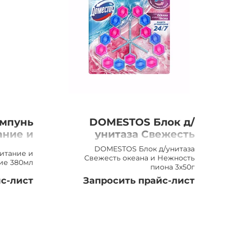
мпунь
DOMESTOS Блок д/
ание и
унитаза Свежесть
вление
океана и Нежность
DOMESTOS Блок д/унитаза
итание и
380мл
пиона 3x50г
Свежесть океана и Нежность
ие 380мл
пиона 3x50г
с-лист
Запросить прайс-лист