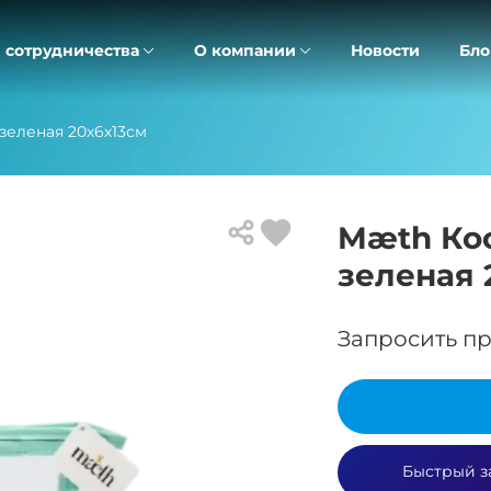
 сотрудничества
О компании
Новости
Бло
зеленая 20х6х13см
Mæth Ко
зеленая 
Запросить пр
Быстрый з