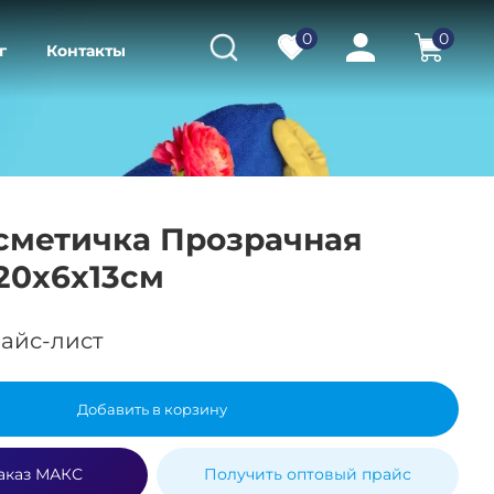
0
0
г
Контакты
сметичка Прозрачная
20х6х13см
айс-лист
Добавить в корзину
аказ МАКС
Получить оптовый прайс