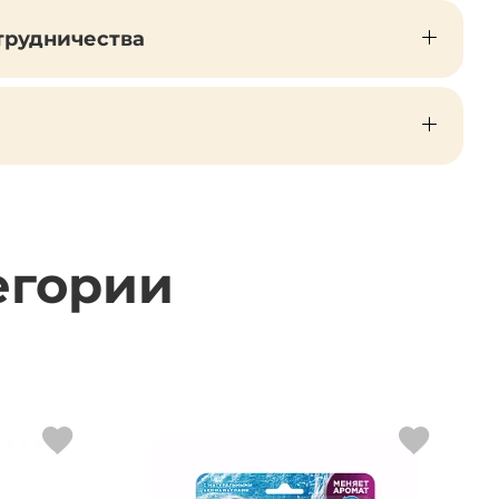
трудничества
егории