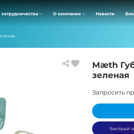
 сотрудничества
О компании
Новости
Бло
зеленая
Mæth Губ
зеленая
Запросить пр
Быстрый з