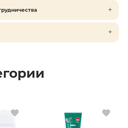
трудничества
егории