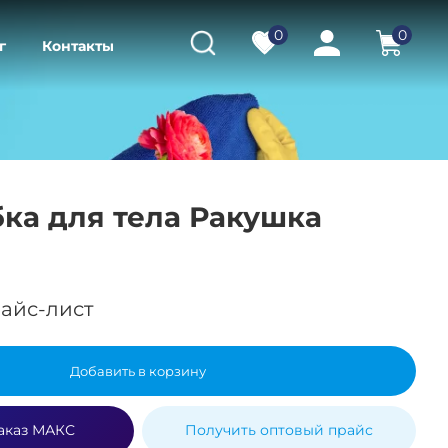
0
0
г
Контакты
ка для тела Ракушка
айс-лист
Добавить в корзину
аказ МАКС
Получить оптовый прайс