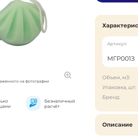
Характери
Артикул:
МГР001З
Объем, м3:
ражённого на фотографии
Упаковка, шт:
Бренд:
лько
Безналичный
цами
расчёт
Описание