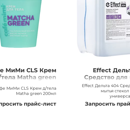
е МиМи CLS Крем
Effect Дель
/тела Matha green
Средство для
200мл
стекол и 
Effect Дельта 404 Сре
фе МиМи CLS Крем д/тела
универсаль
мытья стекол
Matha green 200мл
универса
просить прайс-лист
Запросить прай