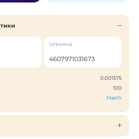
стики
Штрихкод
4607971031673
0.001575
100
Mæth