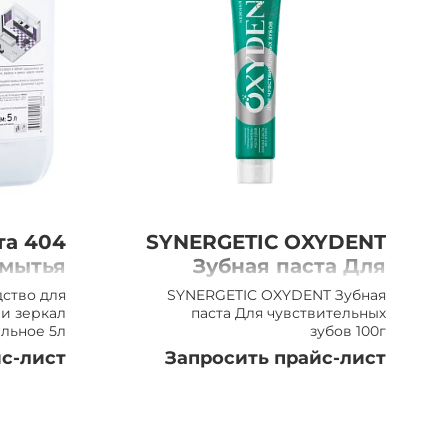
та 404
SYNERGETIC OXYDENT
 мытья
Зубная паста Для
зеркал
чувствительных
дство для
SYNERGETIC OXYDENT Зубная
ное 5л
зубов 100г
 и зеркал
паста Для чувствительных
льное 5л
зубов 100г
с-лист
Запросить прайс-лист