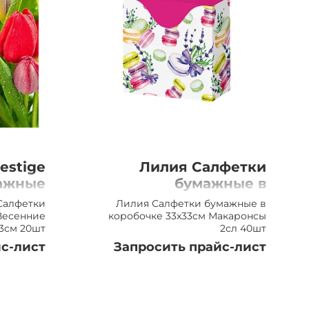
estige
Лилия Салфетки
ажные
бумажные в
сенние
коробочке 33x33см
 Салфетки
Лилия Салфетки бумажные в
, 20шт
Макаронсы 2сл 40шт
Весенние
коробочке 33x33см Макаронсы
3см 20шт
2сл 40шт
с-лист
Запросить прайс-лист