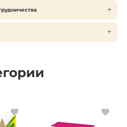
трудничества
егории