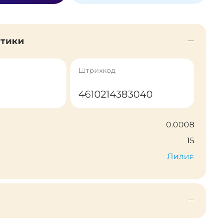
стики
Штрихкод
4610214383040
0.0008
15
Лилия