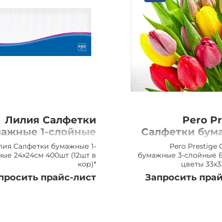
Лилия Салфетки
Pero Pr
ажные 1-слойные
Салфетки бум
24см 400шт (12шт
33х33см Ве
лия Салфетки бумажные 1-
Pero Prestige
в кор)*
цветы 3сл
ые 24х24см 400шт (12шт в
бумажные 3-слойные 
кор)*
цветы 33х3
просить прайс-лист
Запросить прай