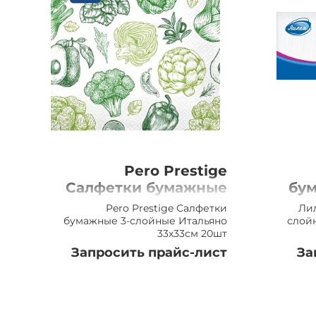
Pero Prestige
Салфетки бумажные
бум
33х33см Итальяно
24х
Pero Prestige Салфетки
Ли
3сл, 20шт
бумажные 3-слойные Итальяно
слойн
33х33см 20шт
Запросить прайс-лист
За