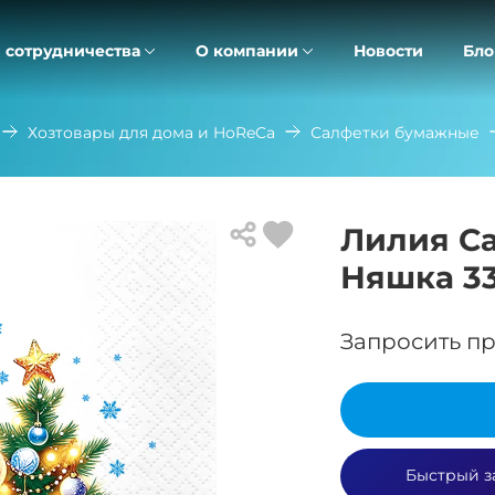
 сотрудничества
О компании
Новости
Бло
Хозтовары для дома и HoReCa
Салфетки бумажные
Лилия С
Няшка 3
Запросить пр
Быстрый з