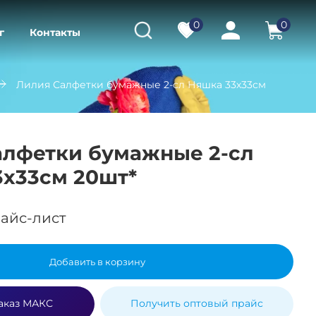
0
0
г
Контакты
Лилия Салфетки бумажные 2-сл Няшка 33х33см
алфетки бумажные 2-сл
3х33см 20шт*
айс-лист
Добавить в корзину
аказ МАКС
Получить оптовый прайс