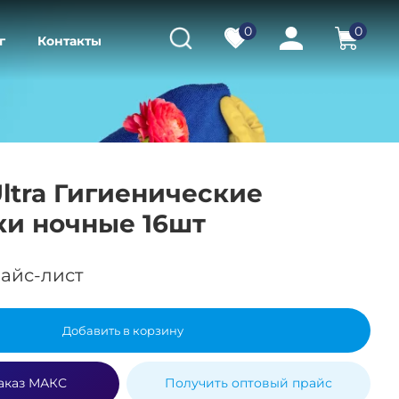
0
0
г
Контакты
Ultra Гигиенические
ки ночные 16шт
айс-лист
Добавить в корзину
аказ МАКС
Получить оптовый прайс