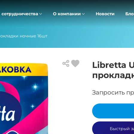
 сотрудничества
О компании
Новости
Бло
прокладки ночные 16шт
Libretta 
проклад
Запросить пр
Быстрый з