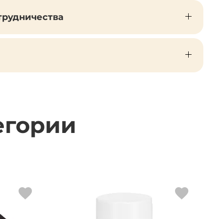
трудничества
егории