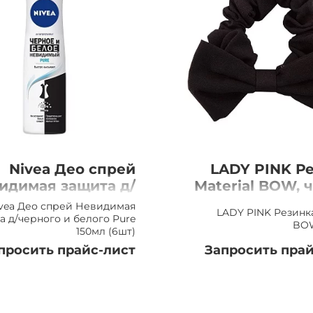
Nivea Део спрей
LADY PINK Р
идимая защита д/
Material BOW, 
черного и белого
vea Део спрей Невидимая
LADY PINK Резинка
Pure 150мл (6шт)
а д/черного и белого Pure
BOW
150мл (6шт)
просить прайс-лист
Запросить прай