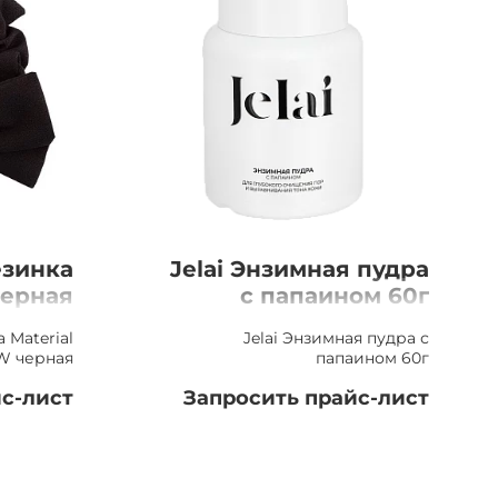
езинка
Jelai Энзимная пудра
черная
с папаином 60г
 Material
Jelai Энзимная пудра с
 черная
папаином 60г
с-лист
Запросить прайс-лист