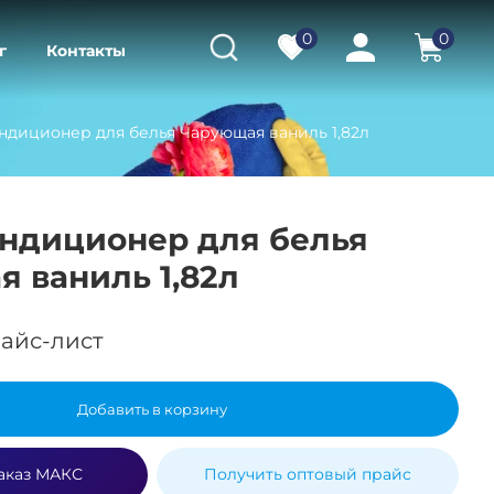
0
0
г
Контакты
диционер для белья Чарующая ваниль 1,82л
ндиционер для белья
 ваниль 1,82л
айс-лист
Добавить в корзину
аказ МАКС
Получить оптовый прайс