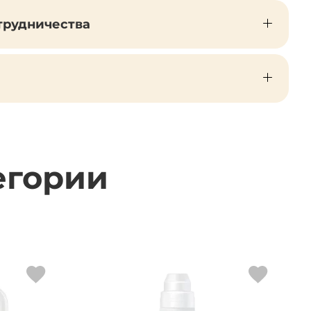
трудничества
егории