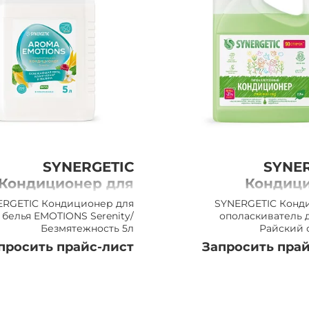
SYNERGETIC
SYNER
Кондиционер для
Кондици
белья EMOTIONS
ополаскивате
ERGETIC Кондиционер для
SYNERGETIC Конд
Serenity/
белья Райски
белья EMOTIONS Serenity/
ополаскиватель 
Безмятежность 5л
Райский с
Безмятежность 5л
просить прайс-лист
Запросить прай