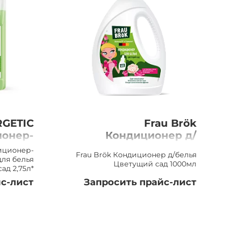
GETIC
Frau Brök
онер-
Кондиционер д/
ль для
белья Цветущий сад
иционер-
Frau Brök Кондиционер д/белья
й сад,
1000мл
для белья
Цветущий сад 1000мл
ад 2,75л*
2,75л
с-лист
Запросить прайс-лист