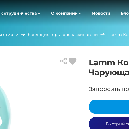
 сотрудничества
О компании
Новости
Бло
я стирки
Кондиционеры, ополаскиватели
Lamm Кон
Lamm Ко
Чарующая
Запросить пр
Быстрый з