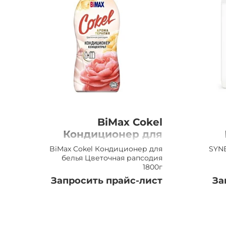
BiMax Cokel
Кондиционер для
белья Цветочная
BiMax Cokel Кондиционер для
SYN
рапсодия 1800г
белья Цветочная рапсодия
1800г
Запросить прайс-лист
За