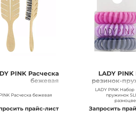
DY PINK Расческа
LADY PINK
бежевая
резинок-пру
SLIN
LADY PINK Набор 
разноцветны
PINK Расческа бежевая
пружинок SL
разноцве
просить прайс-лист
Запросить прай