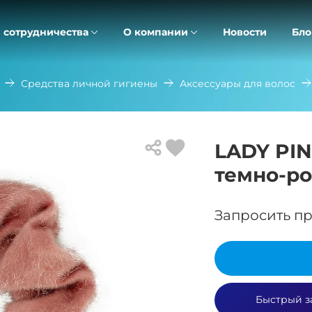
 сотрудничества
О компании
Новости
Бло
Средства личной гигиены
Аксессуары для волос
LADY PIN
темно-ро
Запросить пр
Быстрый з