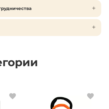
трудничества
егории