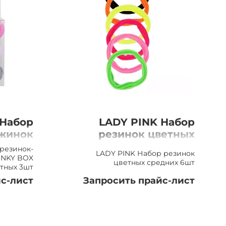
 Набор
LADY PINK Набор
жинок
резинок цветных
KY BOX
средних, 6шт
резинок-
LADY PINK Набор резинок
х, 3шт
INKY BOX
цветных средних 6шт
тных 3шт
с-лист
Запросить прайс-лист