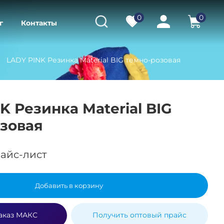
0
0
г
Контакты
LADY PINK Резинка Material BIG темно-розовая
K Резинка Material BIG
зовая
айс-лист
Добавить в корзину
аказ МАКС
Получить оптовый прайс