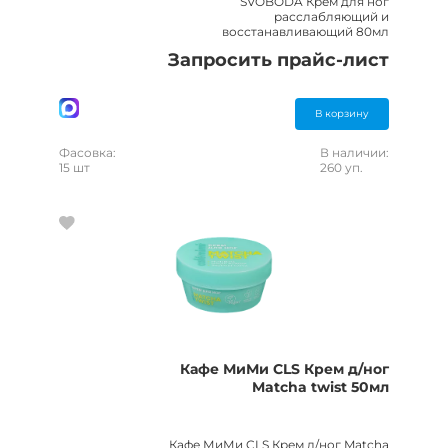
SVOBODA Крем для ног
расслабляющий и
восстанавливающий 80мл
Запросить прайс-лист
В корзину
Фасовка:
В наличии:
15 шт
260 уп.
Кафе МиМи CLS Крем д/ног
Matcha twist 50мл
Кафе МиМи CLS Крем д/ног Matcha