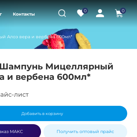
0
0
г
Контакты
ый Алоэ вера и вербена 600мл*
er Шампунь Мицеллярный
а и вербена 600мл*
айс-лист
Добавить в корзину
аказ МАКС
Получить оптовый прайс