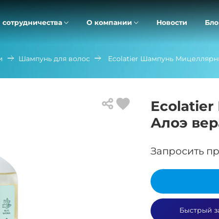
 сотрудничества
О компании
Новости
Бло
и
Шампунь для волос
Ecolatier Шампунь Мицеллярн
Ecolati
Алоэ вер
Запросить пр
Быстрый з