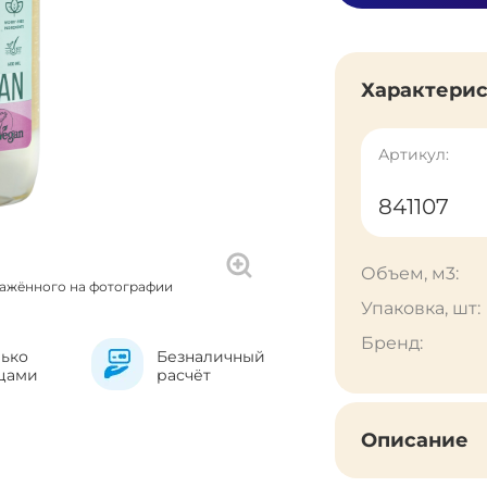
Характери
Артикул:
841107
Объем, м3:
ражённого на фотографии
Упаковка, шт:
Бренд:
лько
Безналичный
цами
расчёт
Описание