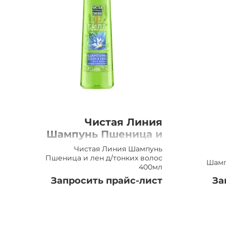
Чистая Линия
Шампунь Пшеница и
лен для тонких
Чистая Линия Шампунь
волос, 400мл
Пшеница и лен д/тонких волос
Шамп
400мл
Запросить прайс-лист
За