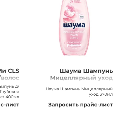
и CLS
Шаума Шампунь
/волос
Мицеллярный уход
убокое
370мл
мпунь д/
Шаума Шампунь Мицеллярный
е Gold
 Глубокое
уход 370мл
set 400мл
 400мл
с-лист
Запросить прайс-лист