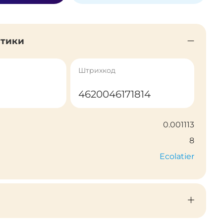
стики
Штрихкод
4620046171814
0.001113
8
Ecolatier