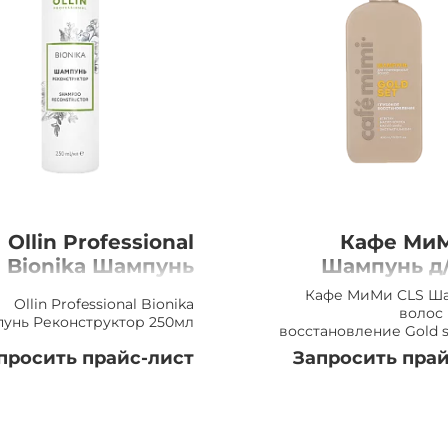
Ollin Professional
Кафе МиМ
Bionika Шампунь
Шампунь д
Реконструктор,
Гл
Кафе МиМи CLS Ша
Ollin Professional Bionika
250мл
восстановлени
волос
унь Реконструктор 250мл
восстановление Gold 
set
просить прайс-лист
Запросить прай