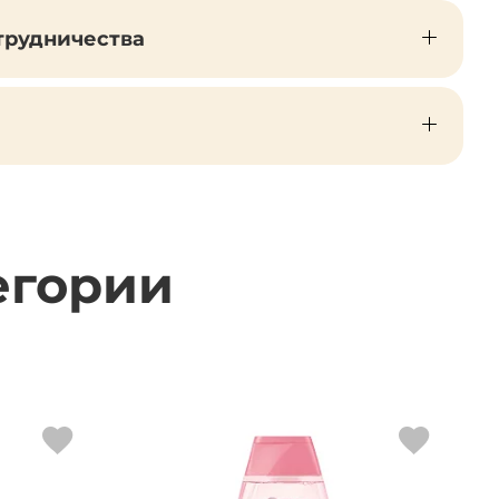
трудничества
егории