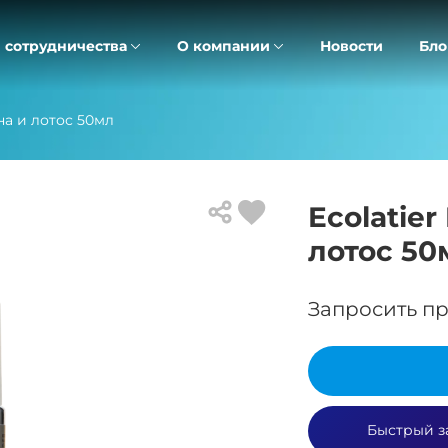
 сотрудничества
О компании
Новости
Бло
на и лотос 50мл
Ecolatie
лотос 50
Запросить пр
Быстрый з