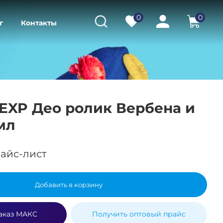
0
0
г
Контакты
r EXP Део ролик Вербена и
мл
айс-лист
Добавить в корзину
аказ МАКС
Получить оптовый прайс