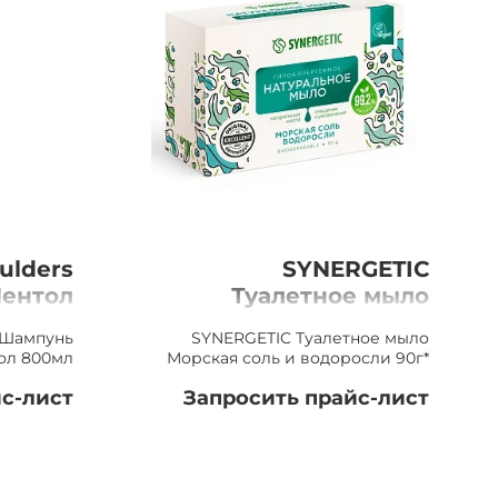
ulders
SYNERGETIC
ентол
Туалетное мыло
800мл
Морская соль и
 Шампунь
SYNERGETIC Туалетное мыло
водоросли 90г*
ол 800мл
Морская соль и водоросли 90г*
с-лист
Запросить прайс-лист