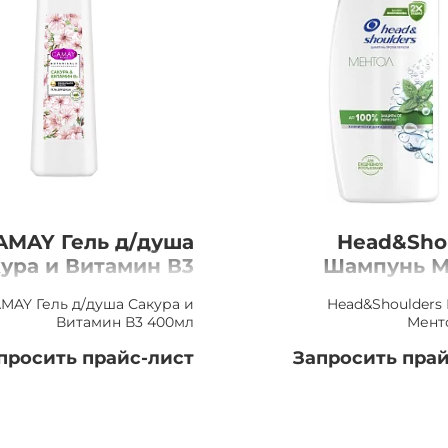
AMAY Гель д/душа
Head&Sho
ура и Витамин В3
Шампунь М
400мл
MAY Гель д/душа Сакура и
Head&Shoulders
Витамин В3 400мл
Мент
просить прайс-лист
Запросить прай