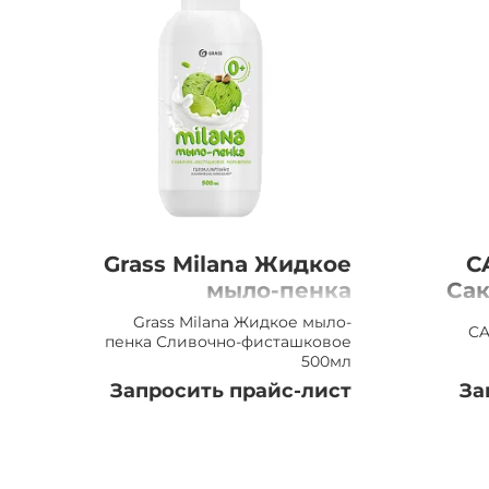
Grass Milana Жидкое
C
мыло-пенка
Сак
Сливочно-
Grass Milana Жидкое мыло-
CA
фисташковое 500мл
пенка Сливочно-фисташковое
500мл
Запросить прайс-лист
За