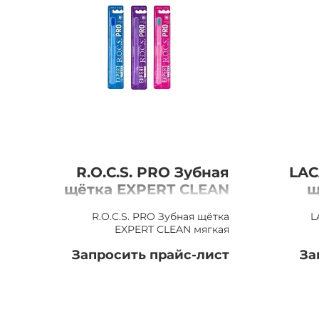
R.O.C.S. PRO Зубная
LAC
щётка EXPERT CLEAN
щ
мягкая
R.O.C.S. PRO Зубная щётка
L
EXPERT CLEAN мягкая
Запросить прайс-лист
За