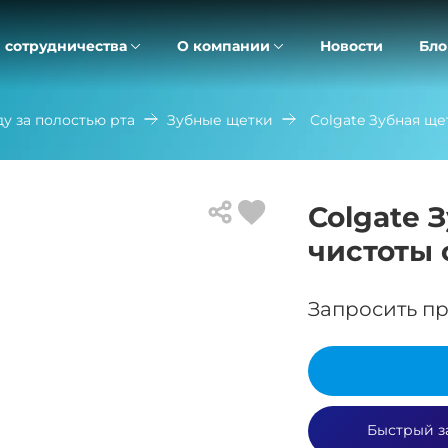
 сотрудничества
О компании
Новости
Бло
ду за полостью рта
Зубные щетки
Colgate Зубная ще
Colgate 
чистоты 
Запросить пр
Быстрый з