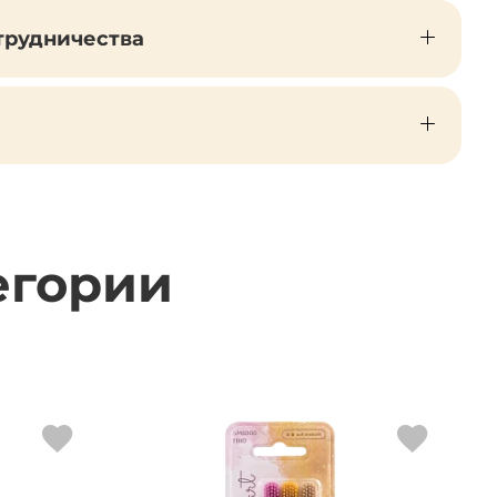
трудничества
егории