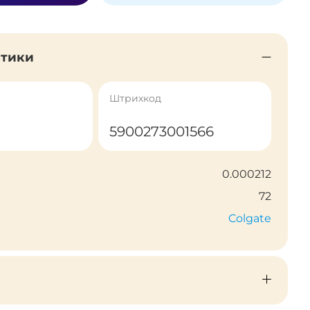
стики
Штрихкод
5900273001566
0.000212
72
Colgate