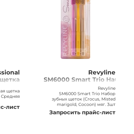
sional
Revyline
 щетка
SM6000 Smart Trio Набор
редняя
зубных щеток
Revyline
ная щетка
(Crocus, Misted
SM6000 Smart Trio Набор
 Средняя
зубных щеток (Crocus, Misted
marigold, Cocoon)
marigold, Cocoon) мяг. 3шт
с-лист
мяг. 3шт
Запросить прайс-лист