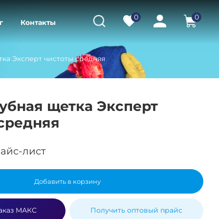
0
0
г
Контакты
тка Эксперт чистоты средняя
Зубная щетка Эксперт
средняя
айс-лист
Добавить в корзину
аказ МАКС
Получить оптовый прайс