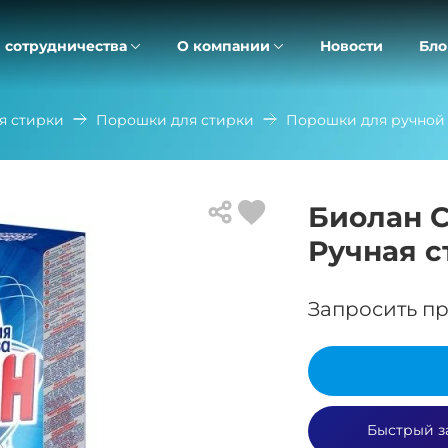
 сотрудничества
О компании
Новости
Бло
я стирки
Порошки для стирки
Порошки для ручной
Биолан 
Ручная с
Запросить пр
Быстрый з