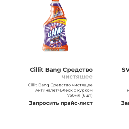
Cillit Bang Средство
S
чистящее
Антиналет+Блеск с
С
Cillit Bang Средство чистящее
курком 750мл (6шт)
ц
Антиналет+Блеск с курком
750мл (6шт)
Запросить прайс-лист
За