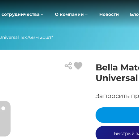
 сотрудничества
О компании
Новости
Бло
Universal 19х76мм 20шт*
Bella Ma
Universa
Запросить пр
Быстрый з