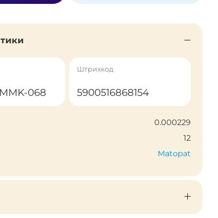
стики
Штрихкод
MMMK-068
5900516868154
0.000229
12
Matopat