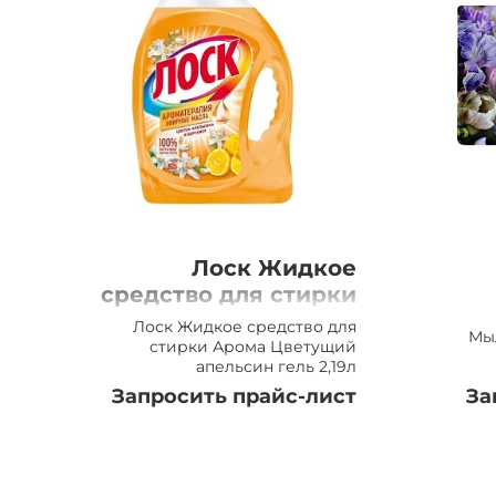
Лоск Жидкое
средство для стирки
Арома Цветущий
Лоск Жидкое средство для
Мы
апельсин гель 2,19л
стирки Арома Цветущий
апельсин гель 2,19л
Запросить прайс-лист
За