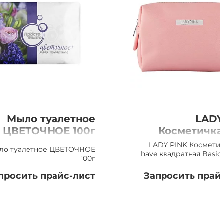
Мыло туалетное
LAD
ЦВЕТОЧНОЕ 100г
Косметичк
have квад
LADY PINK Космети
ло туалетное ЦВЕТОЧНОЕ
Basic розов
have квадратная Basi
100г
просить прайс-лист
Запросить прай