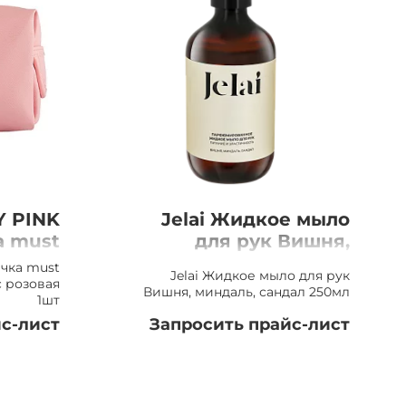
Y PINK
Jelai Жидкое мыло
а must
для рук Вишня,
ратная
миндаль, сандал
чка must
Jelai Жидкое мыло для рук
ая 1шт
250мл
c розовая
Вишня, миндаль, сандал 250мл
1шт
с-лист
Запросить прайс-лист