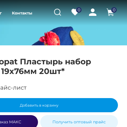
0
0
г
Контакты
topat Пластырь набор
l 19х76мм 20шт*
айс-лист
Добавить в корзину
аказ МАКС
Получить оптовый прайс