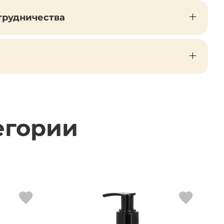
трудничества
егории