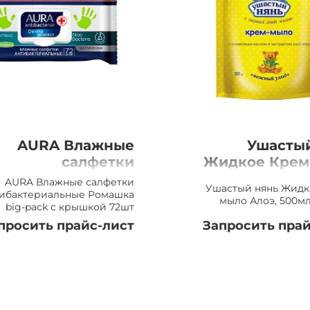
AURA Влажные
Ушасты
салфетки
Жидкое Крем
тибактериальные
Алоэ, 500мл, Д
AURA Влажные салфетки
Ушастый нянь Жидк
омашка big-pack с
тибактериальные Ромашка
мыло Алоэ, 500м
big-pack с крышкой 72шт
крышкой, 72шт
просить прайс-лист
Запросить прай