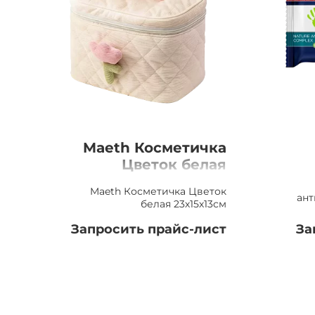
Maeth Косметичка
Цветок белая
23х15х13см
ан
Maeth Косметичка Цветок
Р
ан
белая 23х15х13см
Запросить прайс-лист
За