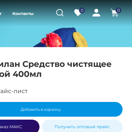
0
0
г
Контакты
илан Средство чистящее
ной 400мл
айс-лист
Добавить в корзину
аказ МАКС
Получить оптовый прайс