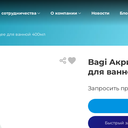
 сотрудничества
О компании
Новости
Бло
щее для ванной 400мл
Bagi Акр
для ван
Запросить пр
Быстрый з