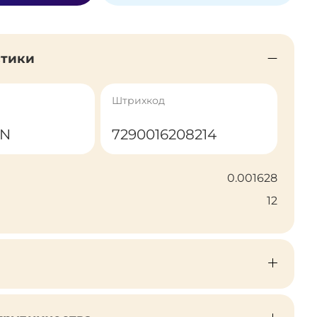
стики
Штрихкод
-N
7290016208214
0.001628
12