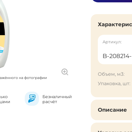
Характери
Артикул:
B-208214
Объем, м3:
ражённого на фотографии
Упаковка, шт:
лько
Безналичный
цами
расчёт
Описание