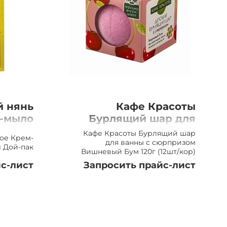
й нянь
Кафе Красоты
-мыло
Бурлящий шар для
ой-пак
ванны с сюрпризом
Кафе Красоты Бурлящий шар
ое Крем-
Вишневый Бум 120г
для ванны с сюрпризом
л Дой-пак
Вишневый Бум 120г (12шт/кор)
(12шт/кор)
с-лист
Запросить прайс-лист