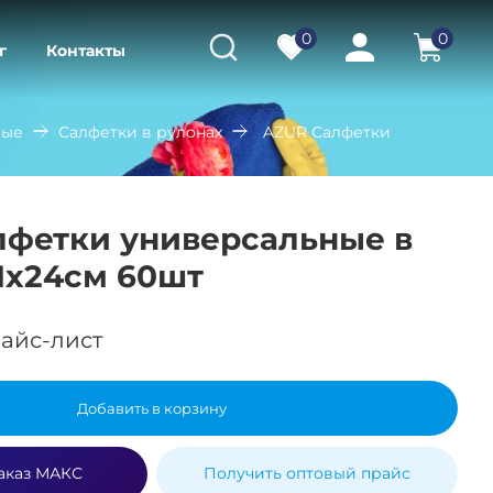
0
0
г
Контакты
ные
Салфетки в рулонах
AZUR Салфетки
лфетки универсальные в
1х24см 60шт
айс-лист
Добавить в корзину
аказ МАКС
Получить оптовый прайс