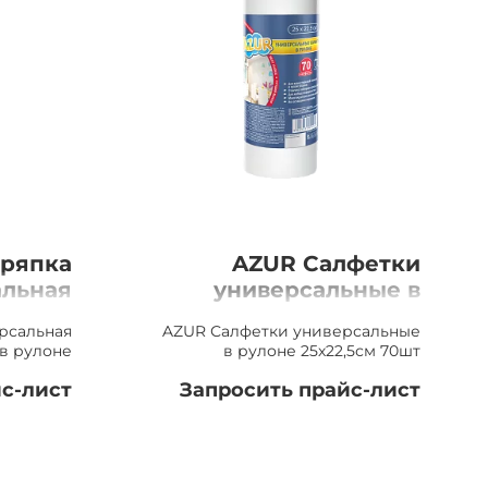
Тряпка
AZUR Салфетки
альная
универсальные в
5х35см
рулоне 25х22,5см
ерсальная
AZUR Салфетки универсальные
рулоне
70шт
 в рулоне
в рулоне 25х22,5см 70шт
с-лист
Запросить прайс-лист