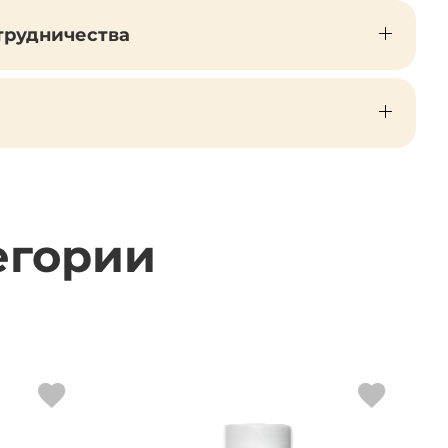
трудничества
егории