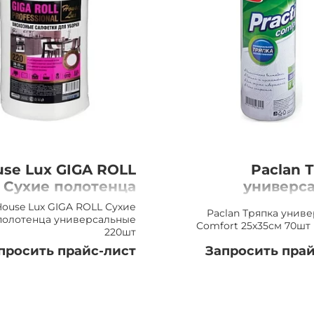
se Lux GIGA ROLL
Paclan 
Сухие полотенца
универс
универсальные,
Comfort 2
House Lux GIGA ROLL Сухие
Paclan Тряпка унив
220шт
70шт в, 
полотенца универсальные
Comfort 25х35см 70шт
220шт
просить прайс-лист
Запросить прай