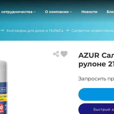
 сотрудничества
О компании
Новости
Бло
Хозтовары для дома и HoReCa
Салфетки хозяйствен
AZUR Са
рулоне 2
Запросить пр
Быстрый з