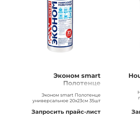
Эконом smart
Hou
Полотенце
универсальное
Эконом smart Полотенце
20х23см, 35шт
универсальное 20х23см 35шт
Запросить прайс-лист
За