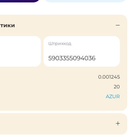
стики
Штрихкод
5903355094036
0.001245
20
AZUR