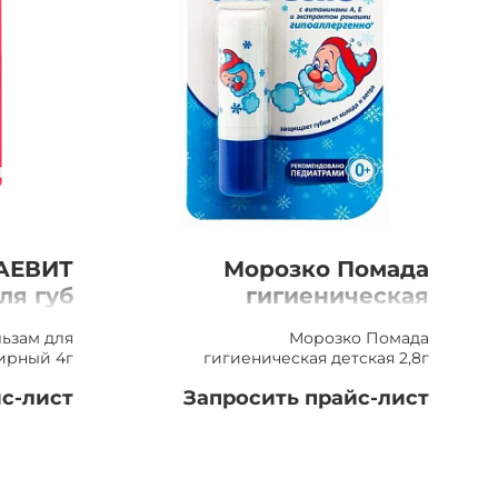
 АЕВИТ
Морозко Помада
ля губ
гигиеническая
ый 4г
детская 2,8г
льзам для
Морозко Помада
ирный 4г
гигиеническая детская 2,8г
с-лист
Запросить прайс-лист