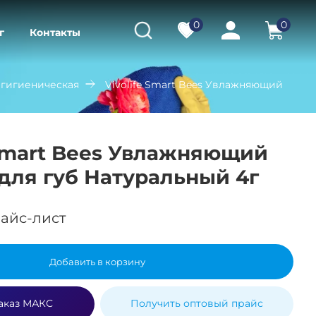
0
0
г
Контакты
а гигиеническая
Vivolife Smart Bees Увлажняющий
 Smart Bees Увлажняющий
для губ Натуральный 4г
айс-лист
Добавить в корзину
аказ МАКС
Получить оптовый прайс