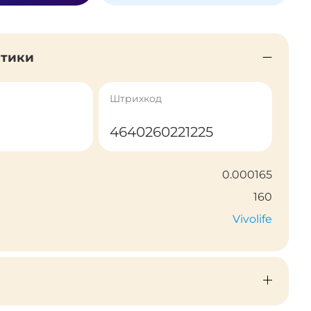
стики
Штрихкод
4640260221225
0.000165
160
Vivolife