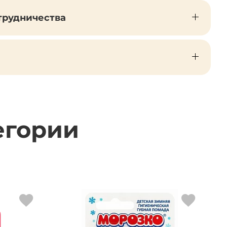
трудничества
егории