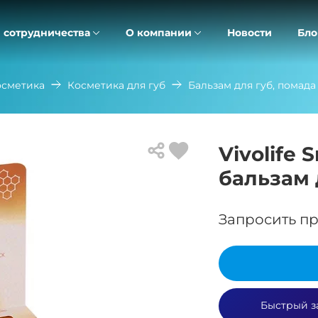
 сотрудничества
О компании
Новости
Бло
осметика
Косметика для губ
Бальзам для губ, помад
Vivolife
бальзам 
Запросить пр
Быстрый з