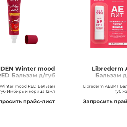
EDEN Winter mood
Librederm
RED Бальзам д/губ
Бальзам д
Имбирь и корица
жирн
Winter mood RED Бальзам
Librederm АЕВИТ Ба
12мл
губ Имбирь и корица 12мл
губ ж
просить прайс-лист
Запросить прай