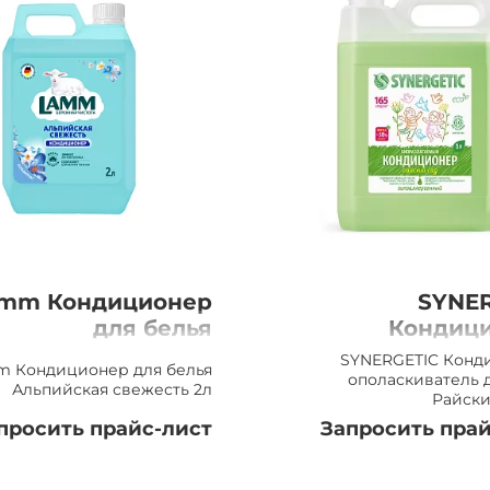
mm Кондиционер
SYNER
для белья
Кондици
Альпийская
ополаскивате
SYNERGETIC Конд
 Кондиционер для белья
свежесть, 2л
белья Райски
ополаскиватель 
Альпийская свежесть 2л
Райски
просить прайс-лист
Запросить прай