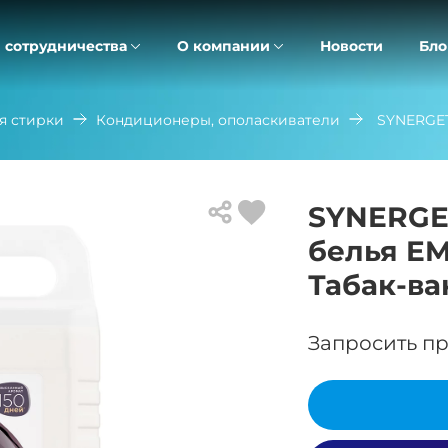
 сотрудничества
О компании
Новости
Бло
я стирки
Кондиционеры, ополаскиватели
SYNERGET
SYNERGE
белья EM
Табак-ва
Запросить пр