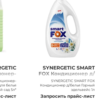
GETIC
SYNERGETIC SMART
онер-
FOX Кондиционер д/
ль для
белья Горный
иционер-
SYNERGETIC SMART FOX
й сад,
эдельвейс 1л
для белья
Кондиционер д/белья Горный
й сад 5л*
эдельвейс 1л
5л
с-лист
Запросить прайс-лист