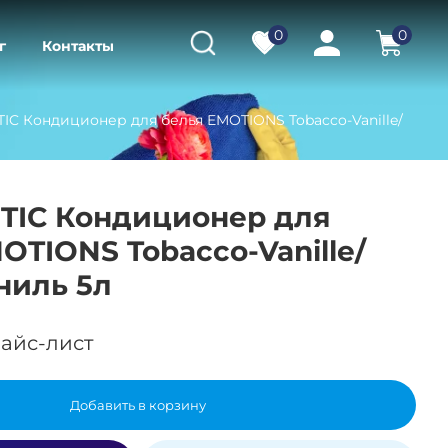
0
0
г
Контакты
IC Кондиционер для белья EMOTIONS Tobacco-Vanille/
TIC Кондиционер для
OTIONS Tobacco-Vanille/
ниль 5л
айс-лист
Добавить в корзину