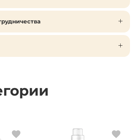
трудничества
егории