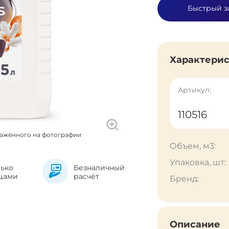
Быстрый з
Характери
Артикул:
110516
ражённого на фотографии
Объем, м3:
Упаковка, шт:
лько
Безналичный
цами
расчёт
Бренд:
Описание