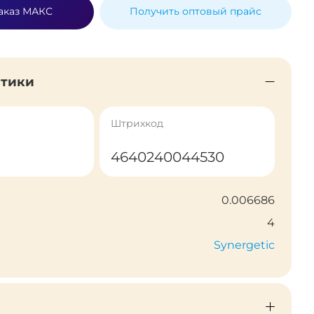
аказ МАКС
Получить оптовый прайс
стики
Штрихкод
4640240044530
0.006686
4
Synergetic