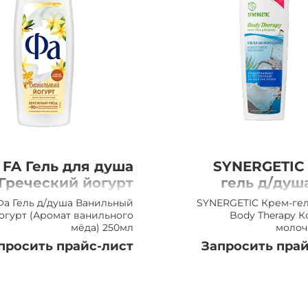
FA Гель для душа
SYNERGETIC
Греческий йогурт
гель д/душ
Ванильный мёд,
Therapy Кок
Фа Гель д/душа Ванильный
SYNERGETIC Крем-гел
250мл
молочко
огурт (Аромат ванильного
Body Therapy 
мёда) 250мл
молоч
просить прайс-лист
Запросить прай