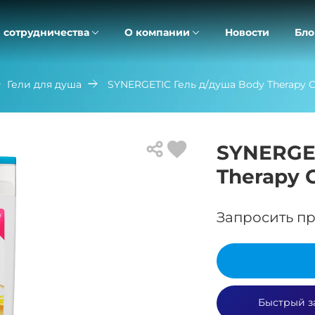
 сотрудничества
О компании
Новости
Бло
Гели для душа
SYNERGETIC Гель д/душа Body Therapy 
SYNERGET
Therapy 
Запросить пр
Быстрый з