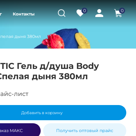
0
0
г
Контакты
Спелая дыня 380мл
IC Гель д/душа Body
Спелая дыня 380мл
айс-лист
Добавить в корзину
аказ МАКС
Получить оптовый прайс