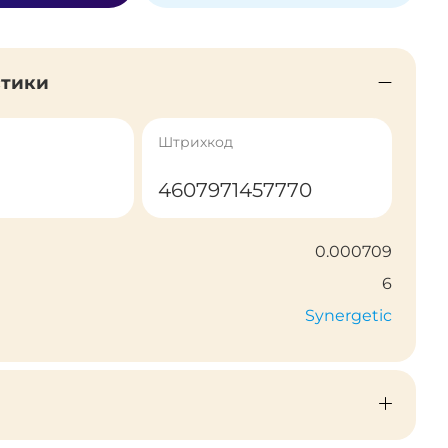
стики
Штрихкод
4607971457770
0.000709
6
Synergetic