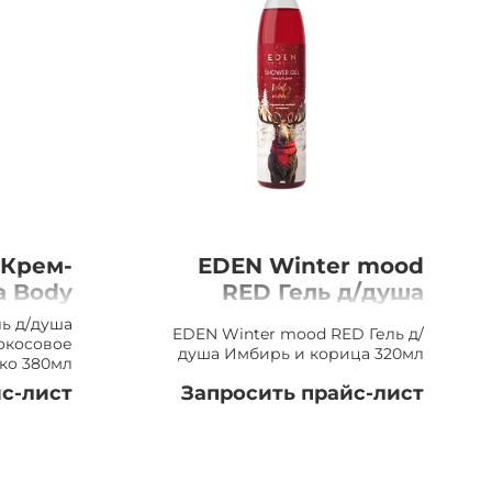
 Крем-
EDEN Winter mood
а Body
RED Гель д/душа
осовое
Имбирь и корица
ь д/душа
EDEN Winter mood RED Гель д/
 380мл
320мл
Кокосовое
душа Имбирь и корица 320мл
ко 380мл
с-лист
Запросить прайс-лист