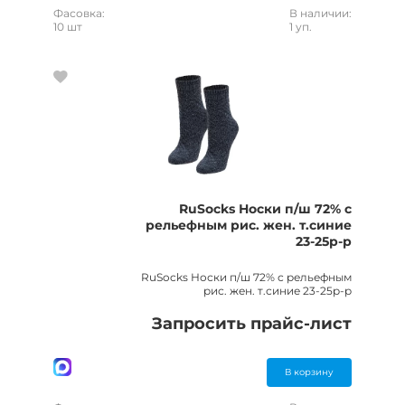
Фасовка:
В наличии:
10 шт
1 уп.
RuSocks Носки п/ш 72% с
рельефным рис. жен. т.синие
23-25р-р
RuSocks Носки п/ш 72% с рельефным
рис. жен. т.синие 23-25р-р
Запросить прайс-лист
В корзину