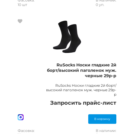
Фасовка:
В наличии:
10 шт
0 уп.
RuSocks Носки гладкие 2й
борт/высокий паголенок муж.
черные 29р-р
RuSocks Носки гладкие 2й борт/
высокий паголенок муж. черные 29р-
р
Запросить прайс-лист
В корзину
Фасовка:
В наличии: