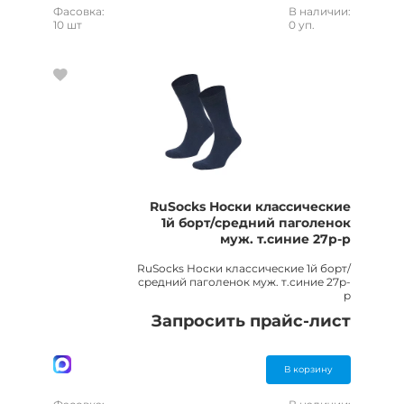
Фасовка:
В наличии:
10 шт
0 уп.
RuSocks Носки классические
1й борт/средний паголенок
муж. т.синие 27р-р
RuSocks Носки классические 1й борт/
средний паголенок муж. т.синие 27р-
р
Запросить прайс-лист
В корзину