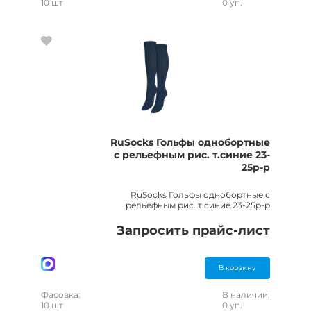
10 шт
0 уп.
RuSocks Гольфы однобортные
с рельефным рис. т.синие 23-
25р-р
RuSocks Гольфы однобортные с
рельефным рис. т.синие 23-25р-р
Запросить прайс-лист
В корзину
Фасовка:
В наличии:
10 шт
0 уп.