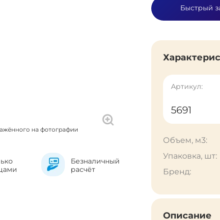
Быстрый з
Характери
Артикул:
5691
ражённого на фотографии
Объем, м3:
Упаковка, шт:
лько
Безналичный
цами
расчёт
Бренд:
Описание