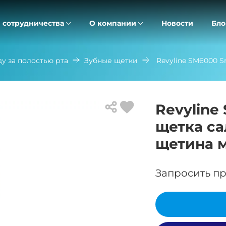
 сотрудничества
О компании
Новости
Бло
ду за полостью рта
Зубные щетки
Revyline SM6000 
Revyline
щетка са
щетина 
Запросить пр