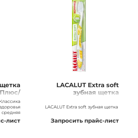
 щетка
LACALUT Extra soft
 Плюс/
зубная щетка
ровья,
 Классика
едняя
здоровья
LACALUT Extra soft зубная щетка
средняя
с-лист
Запросить прайс-лист