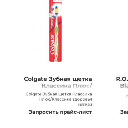
Colgate Зубная щетка
R.O
Классика Плюс/
Bl
Классика здоровья,
Colgate Зубная щетка Классика
мягкая
Плюс/Классика здоровья
мягкая
Запросить прайс-лист
За