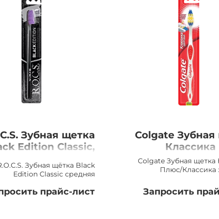
.C.S. Зубная щетка
Colgate Зубная
ack Edition Classic,
Классика
средняя
Классика здо
Colgate Зубная щетка
R.O.C.S. Зубная щётка Black
ср
Плюс/Классика 
Edition Classic средняя
просить прайс-лист
Запросить прай