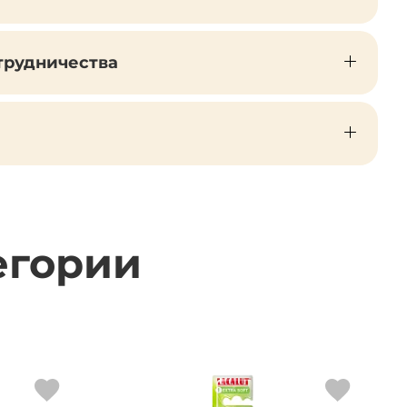
трудничества
егории