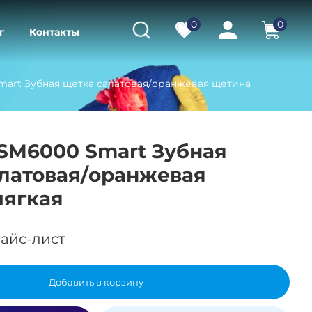
0
0
г
Контакты
Smart Зубная щетка салатовая/оранжевая щетина
 SM6000 Smart Зубная
латовая/оранжевая
мягкая
айс-лист
Добавить в корзину