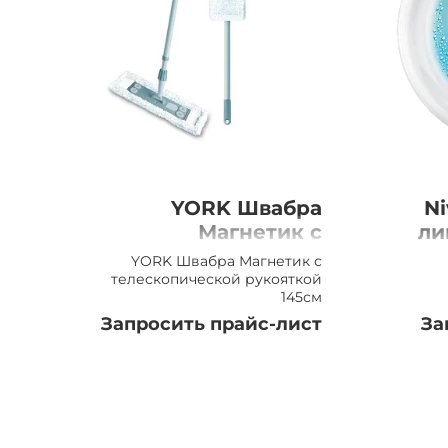
YORK Швабра
Ni
Магнетик с
ли
телескопической
YORK Швабра Магнетик с
рукояткой 145см
телескопической рукояткой
145см
Запросить прайс-лист
За