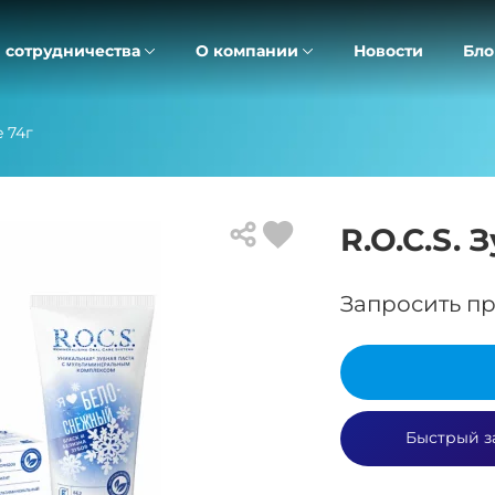
 сотрудничества
О компании
Новости
Бло
e 74г
R.O.C.S. 
Запросить пр
Быстрый з