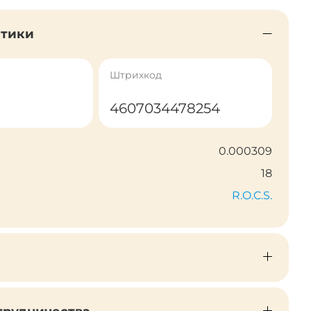
стики
Штрихкод
4607034478254
0.000309
18
R.O.C.S.