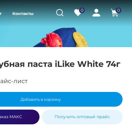
0
0
г
Контакты
Зубная паста iLike White 74г
айс-лист
Добавить в корзину
аказ МАКС
Получить оптовый прайс