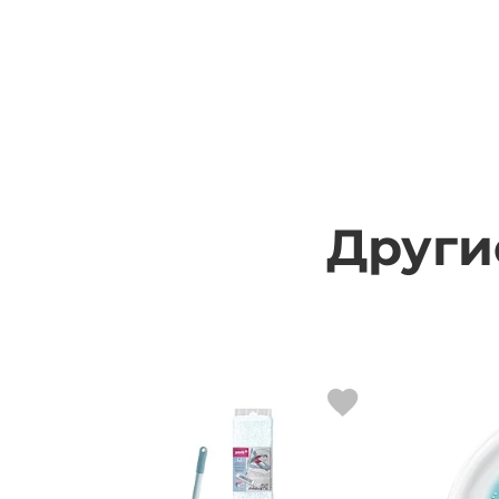
Други