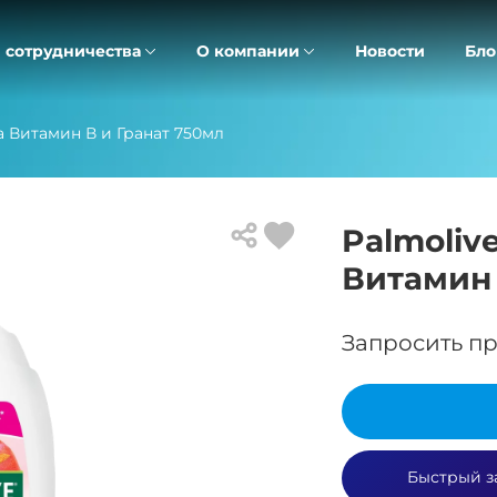
 сотрудничества
О компании
Новости
Бло
а Витамин В и Гранат 750мл
Palmoliv
Витамин 
Запросить пр
Быстрый з