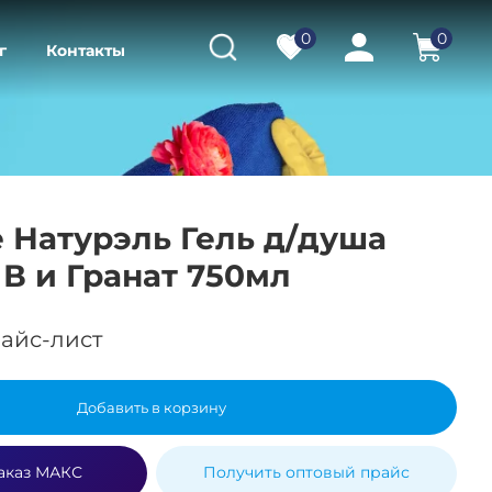
0
0
г
Контакты
e Натурэль Гель д/душа
В и Гранат 750мл
айс-лист
Добавить в корзину
аказ МАКС
Получить оптовый прайс