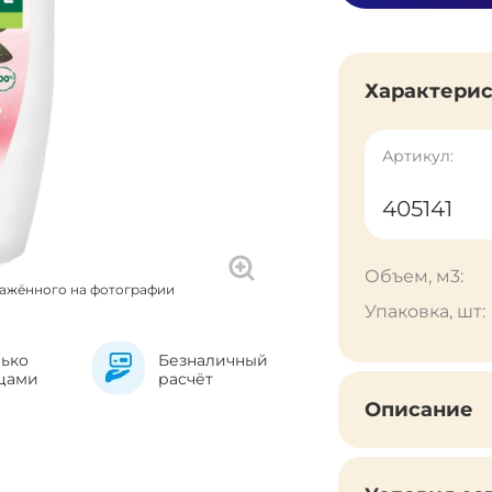
Характери
Артикул:
405141
Объем, м3:
ражённого на фотографии
Упаковка, шт:
лько
Безналичный
цами
расчёт
Описание