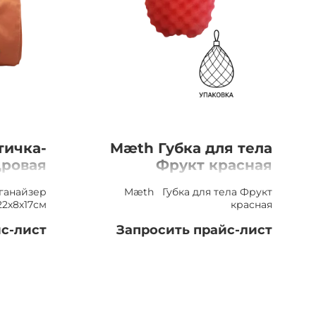
тичка-
Mæth Губка для тела
дровая
Фрукт красная
8х17см
ганайзер
Mæth Губка для тела Фрукт
22х8х17см
красная
с-лист
Запросить прайс-лист