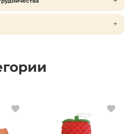
трудничества
егории