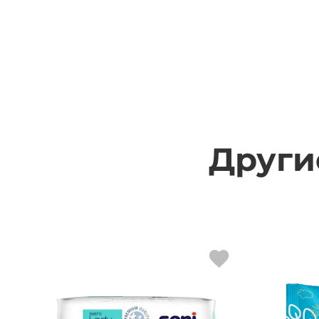
Други