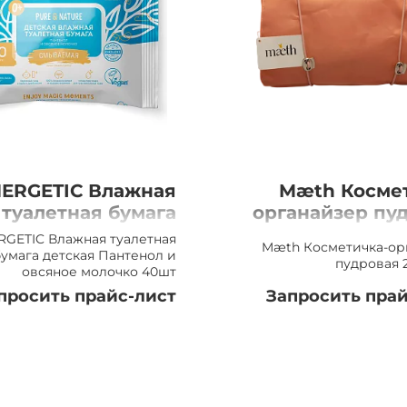
ERGETIC Влажная
Mæth Косме
туалетная бумага
органайзер пу
тская Пантенол и
22х
RGETIC Влажная туалетная
Mæth Косметичка-ор
овсяное молочко
бумага детская Пантенол и
пудровая 
овсяное молочко 40шт
40шт
просить прайс-лист
Запросить прай