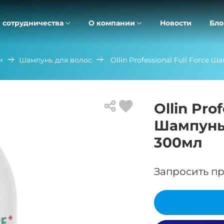
 сотрудничества
О компании
Новости
Бло
и
Шампунь для волос
Ollin Professional Full Force
Ollin Pro
Шампунь 
300мл
Запросить пр