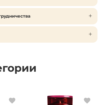
трудничества
егории