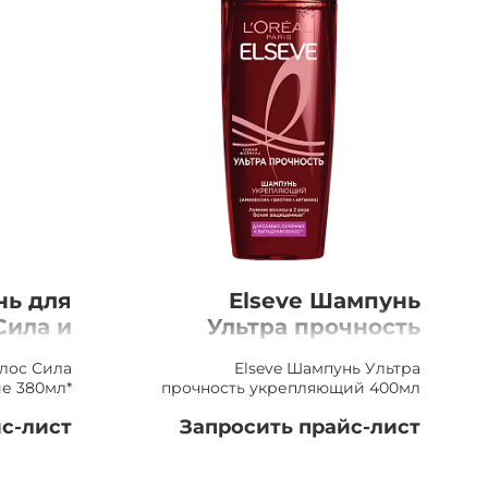
ь для
Elseve Шампунь
Сила и
Ультра прочность
 380мл
укрепляющий 400мл
лос Сила
Elseve Шампунь Ультра
е 380мл*
прочность укрепляющий 400мл
с-лист
Запросить прайс-лист