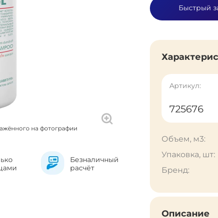
Быстрый з
Характери
Артикул:
725676
ражённого на фотографии
Объем, м3:
Упаковка, шт:
лько
Безналичный
цами
расчёт
Бренд:
Описание