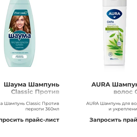
Шаума Шампунь
AURA Шампун
Classic Против
волос 
перхоти 360мл
укрепление,
а Шампунь Classic Против
AURA Шампунь для во
перхоти 360мл
и укреплени
просить прайс-лист
Запросить прай