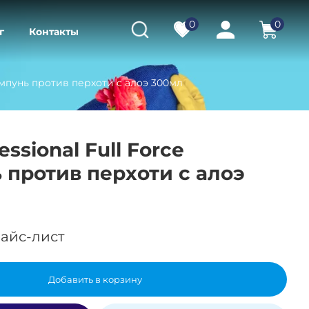
0
0
г
Контакты
 Шампунь против перхоти с алоэ 300мл
fessional Full Force
против перхоти с алоэ
айс-лист
Добавить в корзину