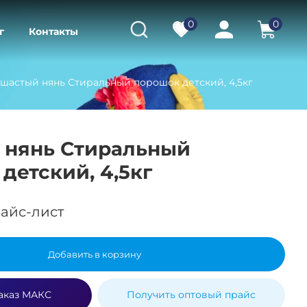
0
0
г
Контакты
шастый нянь Стиральный порошок детский, 4,5кг
 нянь Стиральный
детский, 4,5кг
айс-лист
Добавить в корзину
аказ МАКС
Получить оптовый прайс