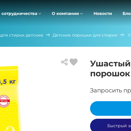
 сотрудничества
О компании
Новости
Бло
 для стирки детские
Детские порошки для стирки
У
Ушастый
порошок 
Запросить пр
Быстрый з