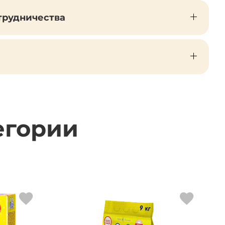
трудничества
егории