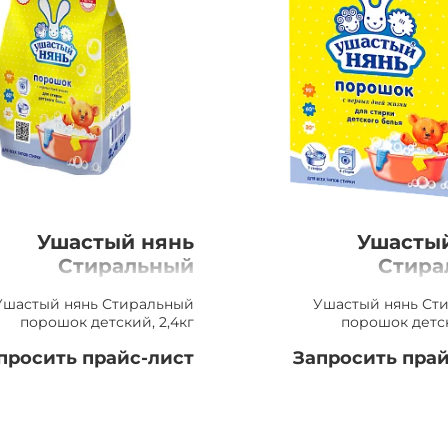
Ушастый нянь
Ушасты
Стиральный
Стира
порошок детский,
порошок де
Ушастый нянь Стиральный
Ушастый нянь Ст
2,4кг
порошок детский, 2,4кг
порошок детс
просить прайс-лист
Запросить прай