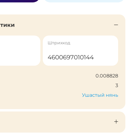
стики
Штрихкод
4600697010144
0.008828
3
Ушастый нянь