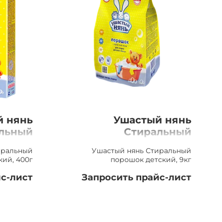
й нянь
Ушастый нянь
льный
Стиральный
тский,
порошок детский,
иральный
Ушастый нянь Стиральный
400г
9кг
кий, 400г
порошок детский, 9кг
с-лист
Запросить прайс-лист