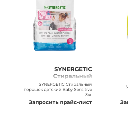
SYNERGETIC
Стиральный
порошок детский
SYNERGETIC Стиральный
Baby Sensitive 3кг
порошок детский Baby Sensitive
3кг
Запросить прайс-лист
За