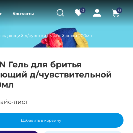
0
0
г
Контакты
хлаждающий д/чувствительной кожи 200мл
N Гель для бритья
ющий д/чувствительной
0мл
айс-лист
Добавить в корзину