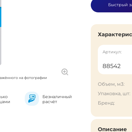
Быстрый з
Характери
Артикул:
88542
ражённого на фотографии
Объем, м3:
Упаковка, шт:
лько
Безналичный
цами
расчёт
Бренд:
Описание