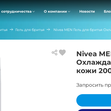
 сотрудничества
О компании
Новости
Бло
итья
Гель для бритья
Nivea MEN Гель для бритья О
Nivea ME
Охлажда
кожи 20
Запросить пр