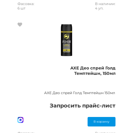
Фасовка:
В наличии:
6 шт
4 уп.
AXE Део спрей Голд
Темптейшн, 150мл
AXE Део спрей Голд Темптейшн 150мл
Запросить прайс-лист
В корзину