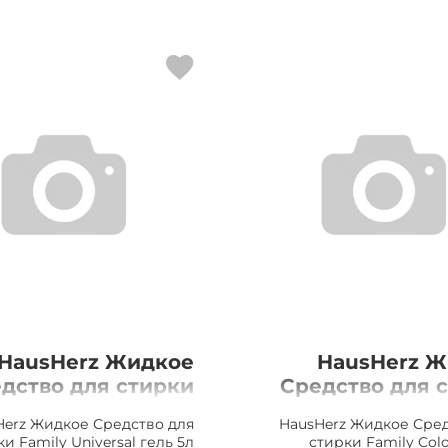
HausHerz Жидкое
HausHerz 
дство для стирки
Средство для 
ily Universal гель
Family Color 
Herz Жидкое Средство для
HausHerz Жидкое Сред
5л
и Family Universal гель 5л
стирки Family Colo