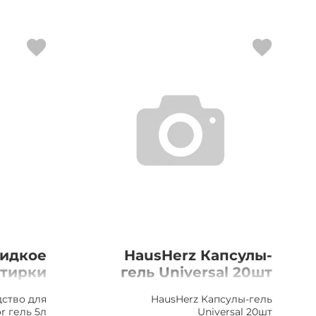
Жидкое
HausHerz Капсулы-
стирки
гель Universal 20шт
гель 5л
ство для
HausHerz Капсулы-гель
r гель 5л
Universal 20шт