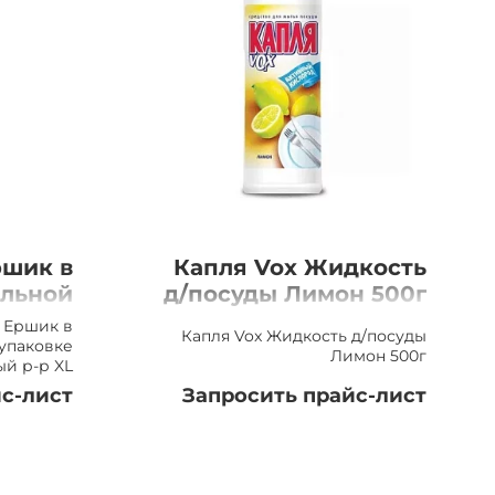
ршик в
Капля Vox Жидкость
льной
д/посуды Лимон 500г
атовый
e Ершик в
Капля Vox Жидкость д/посуды
р-р XL
упаковке
Лимон 500г
ый р-р XL
с-лист
Запросить прайс-лист