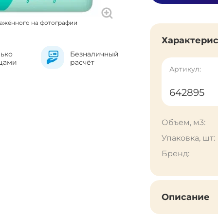
ражённого на фотографии
Характери
лько
Безналичный
цами
расчёт
Артикул:
642895
Объем, м3:
Упаковка, шт:
Бренд:
Описание