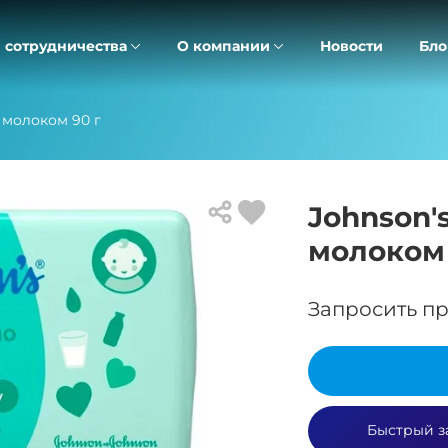
 сотрудничества
О компании
Новости
Бло
 молоком 90 г
Johnson'
молоком 
Запросить пр
Быстрый з