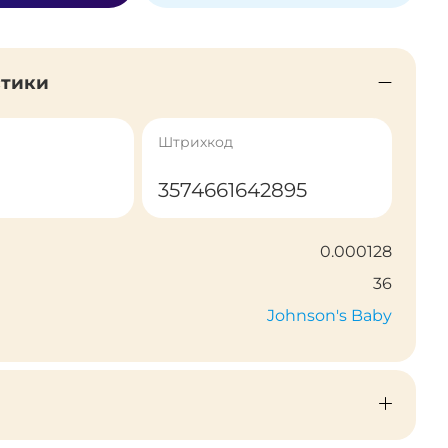
стики
Штрихкод
3574661642895
0.000128
36
Johnson's Baby