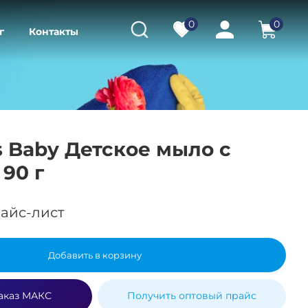
0
0
г
Контакты
s Baby Детское мыло с
90 г
айс-лист
Добавить в корзину
аказ МАКС
Получить оптовый прайс