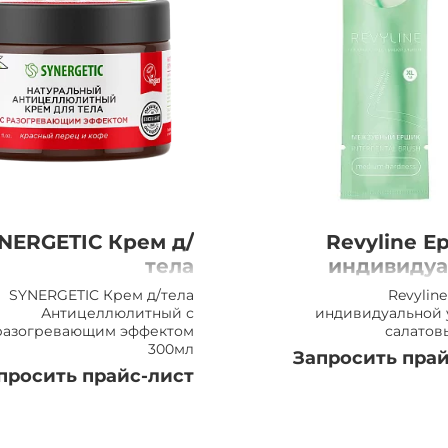
NERGETIC Крем д/
Revyline Е
тела
индивидуа
тицеллюлитный с
упаковке сал
SYNERGETIC Крем д/тела
Revylin
разогревающим
Антицеллюлитный с
индивидуальной 
разогревающим эффектом
салатов
эффектом 300мл
300мл
Запросить прай
просить прайс-лист