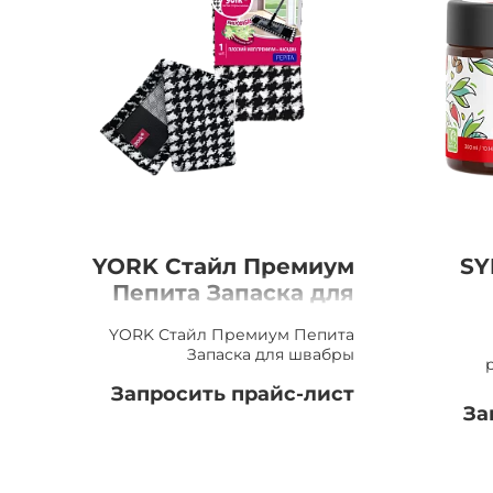
YORK Стайл Премиум
SY
Пепита Запаска для
швабры
Ан
YORK Стайл Премиум Пепита
Запаска для швабры
Запросить прайс-лист
За