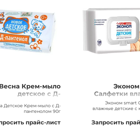
Весна Крем-мыло
Эконом
детское с Д-
Салфетки вл
пантенолом, 90г
детские с кла
Эконом smart 
а Детское Крем-мыло с Д-
влажные детские с 
пантенолом 90г
просить прайс-лист
Запросить прай