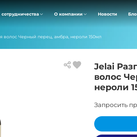
 сотрудничества
О компании
Новости
Бло
я волос Черный перец, амбра, нероли 150мл
Jelai Ра
волос Че
нероли 1
Запросить пр