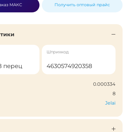
аказ МАКС
Получить оптовый прайс
стики
Штрихкод
8 перец
4630574920358
0.000334
8
Jelai