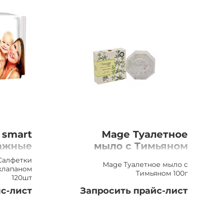
 smart
Mage Туалетное
ажные
мыло с Тимьяном
паном,
100г
Салфетки
Mage Туалетное мыло с
120шт*
клапаном
Тимьяном 100г
120шт
с-лист
Запросить прайс-лист