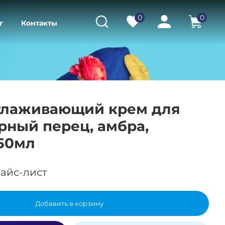
0
0
г
Контакты
зглаживающий крем для
рный перец, амбра,
50мл
айс-лист
Добавить в корзину