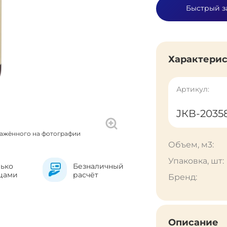
Быстрый з
Характери
Артикул:
JКВ-2035
ражённого на фотографии
Объем, м3:
Упаковка, шт:
лько
Безналичный
цами
расчёт
Бренд:
Описание