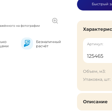
Быстрый з
ражённого на фотографии
Характери
лько
Безналичный
Артикул:
цами
расчёт
125465
Объем, м3:
Упаковка, шт:
Описание