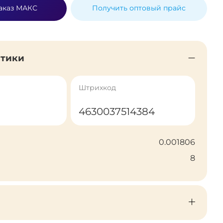
аказ МАКС
Получить оптовый прайс
стики
Штрихкод
4630037514384
0.001806
8