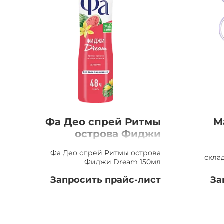
Фа Део спрей Ритмы
M
острова Фиджи
Dream 150мл
зе
Фа Део спрей Ритмы острова
скла
Фиджи Dream 150мл
Запросить прайс-лист
За