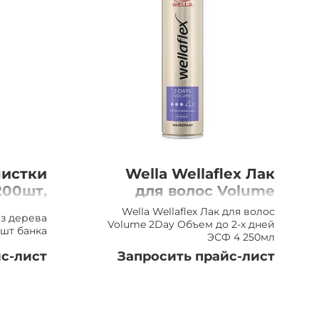
чистки
Wella Wellaflex Лак
200шт,
для волос Volume
банка
2Day ЭСФ 4, 250мл
Wella Wellaflex Лак для волос
з дерева
Volume 2Day Объем до 2-х дней
шт банка
ЭСФ 4 250мл
с-лист
Запросить прайс-лист