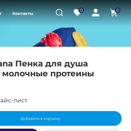
0
0
г
Контакты
lana Пенка для душа
и молочные протеины
айс-лист
Добавить в корзину