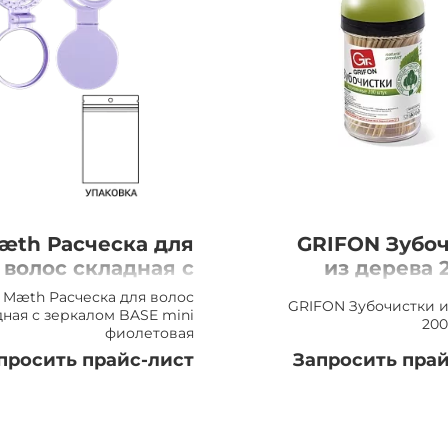
æth Расческа для
GRIFON Зубо
волос складная с
из дерева 
ркалом BASE mini
Mæth Расческа для волос
GRIFON Зубочистки и
фиолетовая
дная с зеркалом BASE mini
200
фиолетовая
просить прайс-лист
Запросить прай