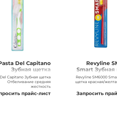
Pasta Del Capitano
Revyline 
Зубная щетка
Smart Зубная
Отбеливание
красная/
 Del Capitano Зубная щетка
Revyline SM6000 Sma
едняя, жесткость
щетина 
Отбеливание средняя
щетка красная/желта
жесткость
просить прайс-лист
Запросить прай