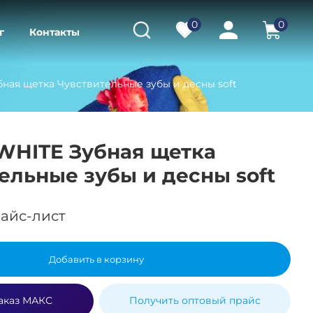
0
0
г
Контакты
ная щетка Чувствительные зубы и десны soft
WHITE Зубная щетка
ельные зубы и десны soft
айс-лист
Добавить в корзину
аказ МАКС
Получить оптовый прайс