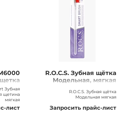
SM6000
R.O.C.S. Зубная щётка
 щетка
Модельная, мягкая
желтая
rt Зубная
R.O.C.S. Зубная щётка
мягкая
я щетина
Модельная мягкая
мягкая
с-лист
Запросить прайс-лист