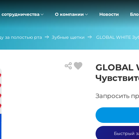
 сотрудничества
О компании
Новости
Бло
ду за полостью рта
Зубные щетки
GLOBAL WHITE Зуб
GLOBAL 
Чувствит
Запросить пр
Быстрый з