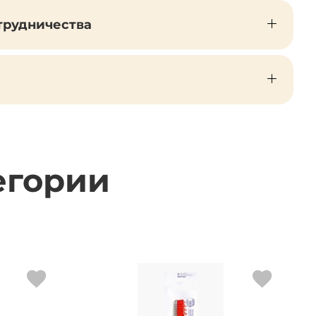
трудничества
егории