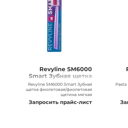
Revyline SM6000
Smart Зубная щетка
фиолетовая/
Revyline SM6000 Smart Зубная
Pasta
фиолетовая щетина
ср
щетка фиолетовая/фиолетовая
щетина мягкая
мягкая
Запросить прайс-лист
За