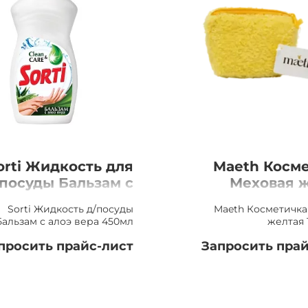
orti Жидкость для
Maeth Косм
посуды Бальзам с
Меховая 
алоэ вера, 450мл
11х
Sorti Жидкость д/посуды
Maeth Косметичка
Бальзам с алоэ вера 450мл
желтая 1
просить прайс-лист
Запросить прай