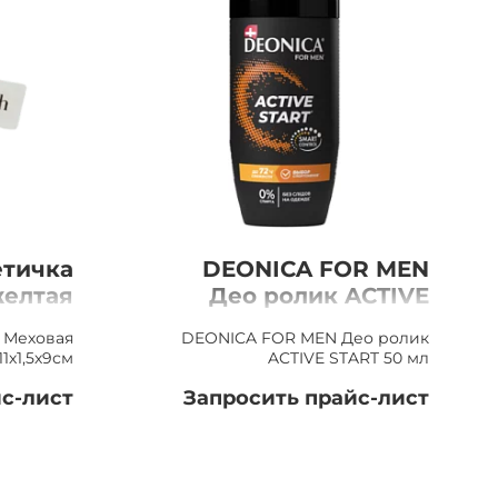
етичка
DEONICA FOR MEN
желтая
Део ролик ACTIVE
1,5х9см
START 50 мл
 Меховая
DEONICA FOR MEN Део ролик
1х1,5х9см
ACTIVE START 50 мл
с-лист
Запросить прайс-лист