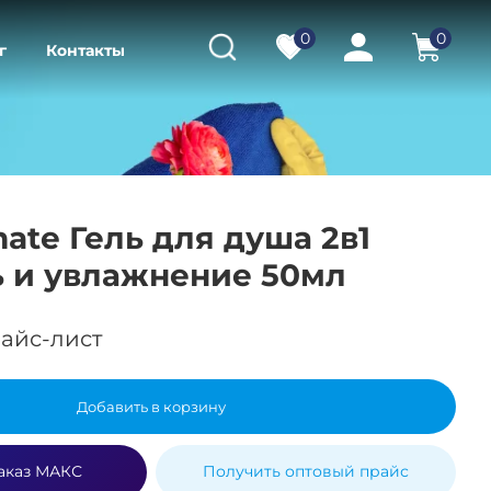
0
0
г
Контакты
mate Гель для душа 2в1
ь и увлажнение 50мл
айс-лист
Добавить в корзину
аказ МАКС
Получить оптовый прайс