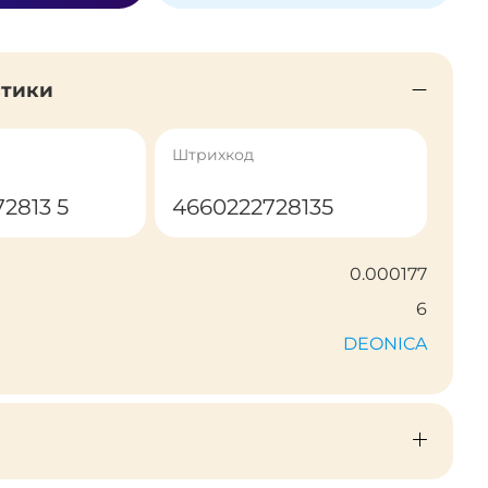
стики
Штрихкод
72813 5
4660222728135
0.000177
6
DEONICA