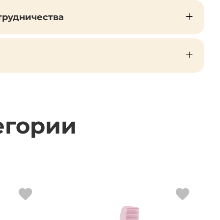
трудничества
егории