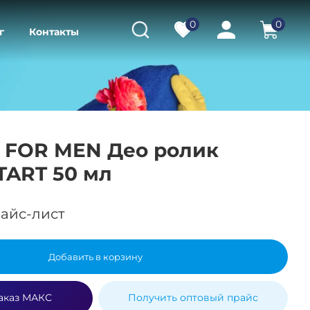
0
0
г
Контакты
 FOR MEN Део ролик
TART 50 мл
айс-лист
Добавить в корзину
аказ МАКС
Получить оптовый прайс