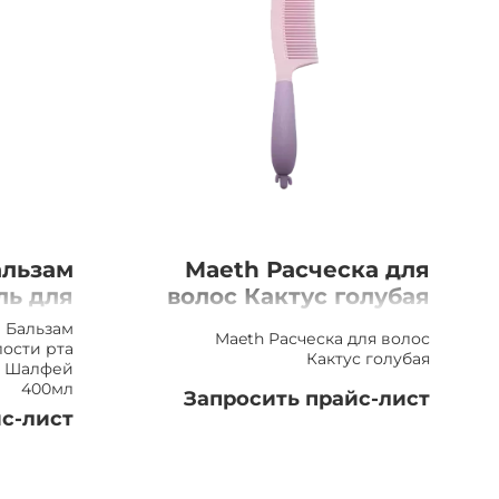
альзам
Maeth Расческа для
ль для
волос Кактус голубая
ти рта
 Бальзам
Maeth Расческа для волос
ешки и
ости рта
Кактус голубая
и Шалфей
400мл
400мл
Запросить прайс-лист
с-лист