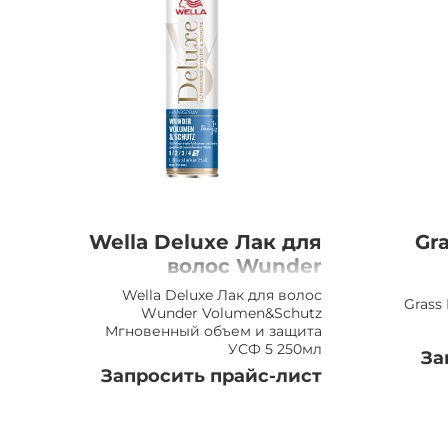
Wella Deluxe Лак для
Gr
волос Wunder
Volumen&Schutz
Wella Deluxe Лак для волос
Grass
Мгновенный объем и
Wunder Volumen&Schutz
Мгновенный объем и защита
защита УСФ 5, 250мл
УСФ 5 250мл
За
Запросить прайс-лист