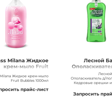
ass Milana Жидкое
Лесной Б
крем-мыло Fruit
Ополаскивате
Bubbles 1000мл
полос
Лесной
 Milana Жидкое крем-мыло
Кедровые ор
Ополаскиватель д/пол
Fruit Bubbles 1000мл
Кедровые орешки 
Шалфей, 
просить прайс-лист
Запросить прай