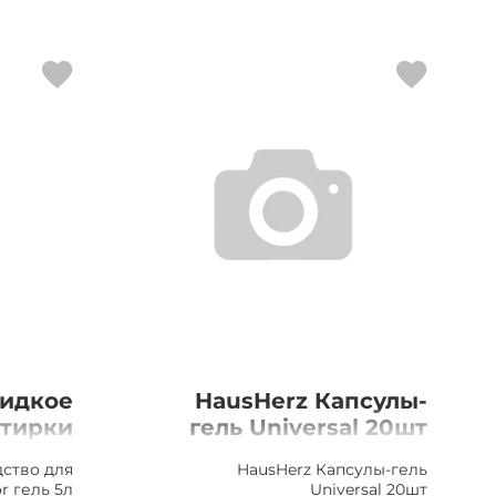
Жидкое
HausHerz Капсулы-
стирки
гель Universal 20шт
гель 5л
ство для
HausHerz Капсулы-гель
r гель 5л
Universal 20шт