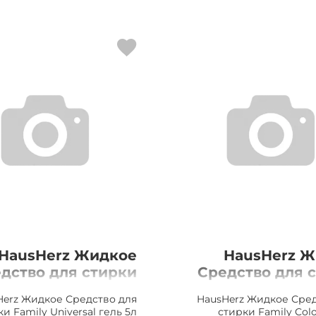
HausHerz Жидкое
HausHerz 
дство для стирки
Средство для 
ily Universal гель
Family Color 
Herz Жидкое Средство для
HausHerz Жидкое Сред
5л
и Family Universal гель 5л
стирки Family Colo