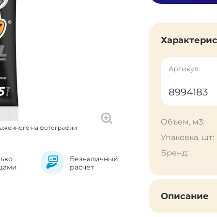
Характери
Артикул:
8994183
Объем, м3:
ражённого на фотографии
Упаковка, шт:
Бренд:
лько
Безналичный
цами
расчёт
Описание