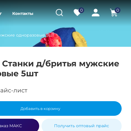
0
0
г
Контакты
мужские одноразовые 5шт
l Станки д/бритья мужские
овые 5шт
айс-лист
Добавить в корзину
аказ МАКС
Получить оптовый прайс