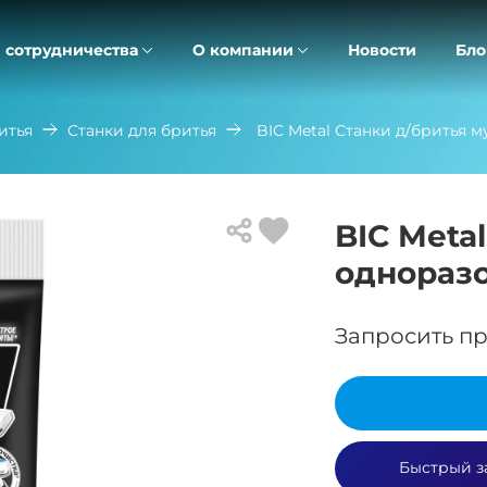
 сотрудничества
О компании
Новости
Бло
итья
Станки для бритья
BIC Metal Станки д/бритья 
BIC Meta
однораз
Запросить пр
Быстрый з