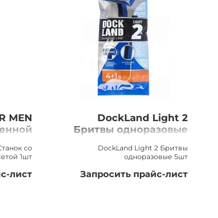
OR MEN
DockLand Light 2
менной
Бритвы одноразовые
ой 1шт
5шт
танок со
DockLand Light 2 Бритвы
етой 1шт
одноразовые 5шт
с-лист
Запросить прайс-лист