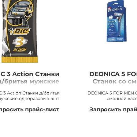
IC 3 Action Станки
DEONICA 5 F
д/бритья мужские
Станок со с
одноразовые 4шт
кассет
C 3 Action Станки д/бритья
DEONICA 5 FOR MEN С
мужские одноразовые 4шт
сменной касс
просить прайс-лист
Запросить прай