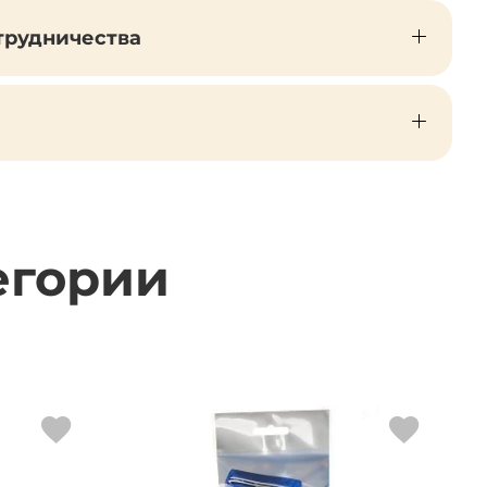
трудничества
егории